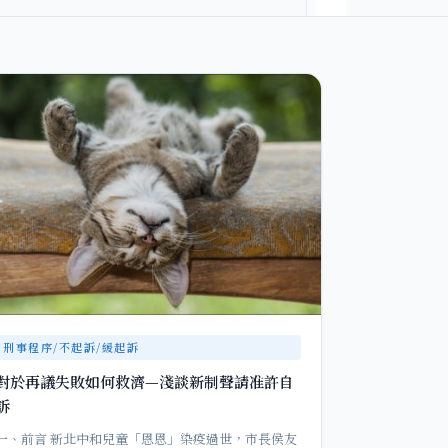
刑事程序/不起訴/緩起訴
對於再議失敗如何救濟—淺談新制聲請准許自
訴
一、前言 新北中和兒童「恩恩」染疫過世，市長侯友