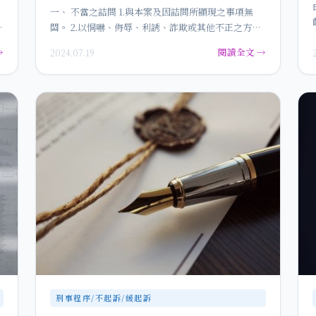
一、 不當之詰問 1.與本案及因詰問所顯現之事項無
、
關。 2.以恫嚇、侮辱、利誘、詐欺或其他不正之方
法。 3.抽象不…
→
閱讀全文 →
2024.07.19
刑事程序/不起訴/緩起訴