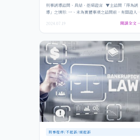
刑事誘導詰問、具結、拒絕證言 ▼主詰問「得為誘
導」之情形: 一、未為實體事項之詰問前，有關證人
鑑定人之身分、…
閱讀全文 
2024.07.19
刑事程序/不起訴/緩起訴