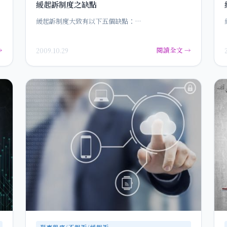
緩起訴制度之缺點
，
緩起訴制度大致有以下五個缺點：…
→
閱讀全文 →
2009.10.29
刑事程序/不起訴/緩起訴