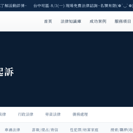
了解活動詳情~ 台中地區-8/3(一) 現場免費法律諮詢~名額有限(❁´◡`❁) 
首頁
法律知識庫
成功案例
服務項目
起訴
法律
行政法律
勞資法律
債務處理
車禍法律
詐欺/侵占/背信
性犯罪/妨害家庭
搜索/羈押(收