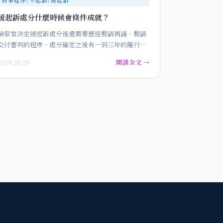
緩起訴處分什麼時候會條件成就？
檢察官決定緩起訴處分後還需要歷經聲請再議、聲請
交付審判的程序，處分確定之後有一到三年的履行期
間。…
閱讀全文 →
2009.10.29