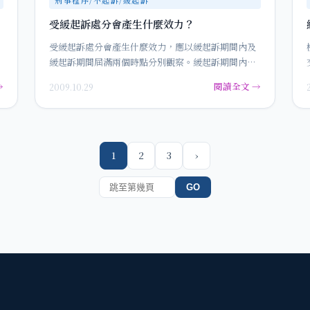
受緩起訴處分會產生什麼效力？
受緩起訴處分會產生什麼效力，應以緩起訴期間內及
緩起訴期間屆滿兩個時點分別觀察。緩起訴期間內之
效力，告訴乃論之罪不得自訴、…
→
閱讀全文 →
2009.10.29
1
2
3
›
GO