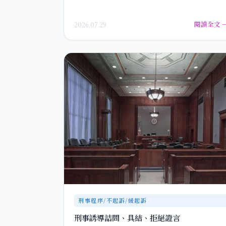
閱讀全文 
2026.07.29
刑事程序/不起訴/緩起訴
刑事誘導詰問、具結、拒絕證言