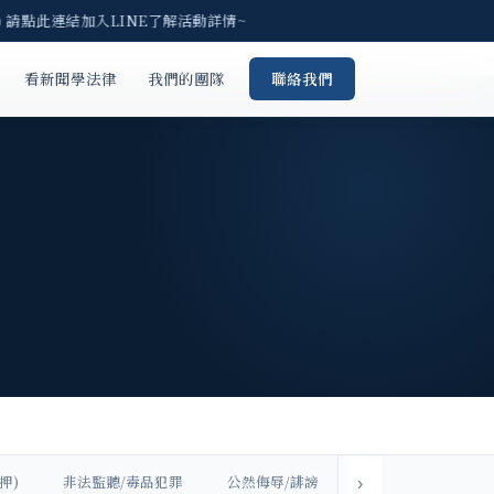
請點此連結加入LINE了解活動詳情~
看新聞學法律
我們的團隊
聯絡我們
押)
非法監聽/毒品犯罪
公然侮辱/誹謗
易科罰金/易服勞役
›