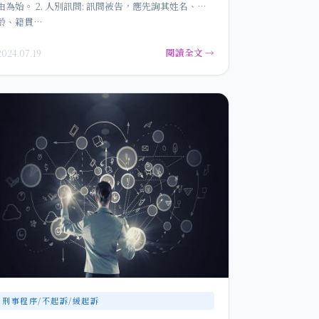
由為始。 2. 人別訊問: 訊問被告，應先詢其姓名、年
齡、籍貫…
閱讀全文 →
2024.07.19
刑事程序/不起訴/緩起訴