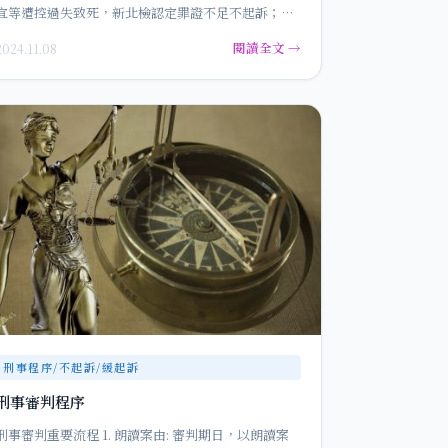
宜等遭控過失致死，新北檢認定罪證不足不起訴；恩
恩的父親不服高檢署駁回再…
閱讀全文 →
2024.11.08
刑事程序/不起訴/緩起訴
刑事審判程序
刑事審判重要流程 1. 朗讀案由: 審判期日，以朗讀案