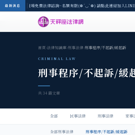
-8/3(一) 現場免費法律諮詢~名額有限(❁´◡`❁) 請點此連結加入LINE
最新消息
首頁
›
法律知識庫
›
刑事法律
›
刑事程序/不起訴/緩起訴
CRIMINAL LAW
刑事程序/不起訴/緩
共 34 篇文章
全部
民事法律
刑事法律
家事
全部刑事法律
刑事程序/不起訴/緩起訴