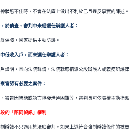
精神狀態不佳時，不會在法庭上做出不利於己且違反事實的陳述
分，於偵查、審判中未經選任辯護人者：
族群保障，國家提供主動防護。
或中低收入戶，而未選任辯護人者：
入戶證明，且向法院聲請，法院就應指派公設辯護人或義務辯護
檢察官認有必要之案件：
雜、被告因智能或語言障礙溝通困難等，審判長可依職權主動指
階段的「陪同偵訊」權利
強制辯護不只適用於法庭審判。如果上述符合強制辯護條件的被