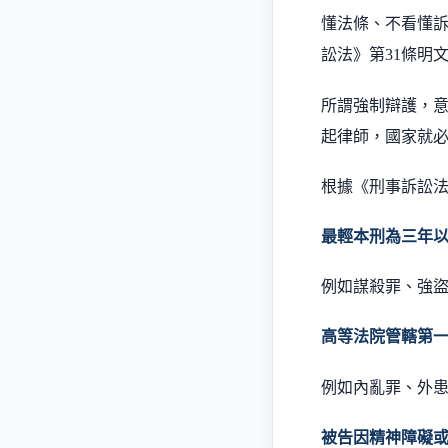
懂法條、不看懂
訟法》第
31
條明
所謂強制辯護，
起律師，國家就
根據《刑事訴訟
最輕本刑為三年
例如謀殺罪、強
高等法院管轄第
例如內亂罪、外
被告因精神障礙