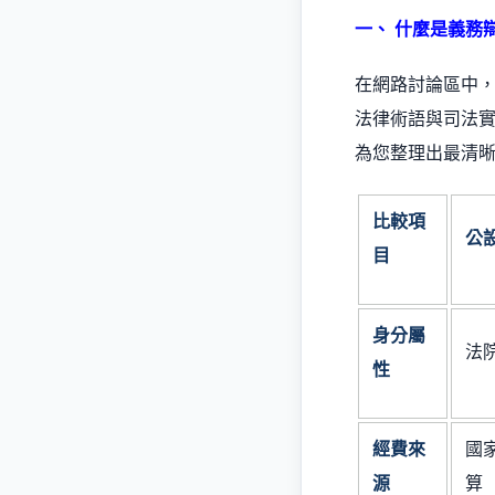
一、 什麼是義務
在網路討論區中
法律術語與司法
為您整理出最清
比較項
公
目
身分屬
法
性
經費來
國
源
算