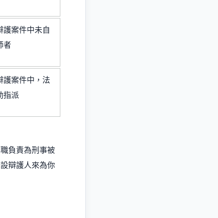
辯護案件中未自
師者
辯護案件中，法
動指派
專職負責為刑事被
公設辯護人來為你