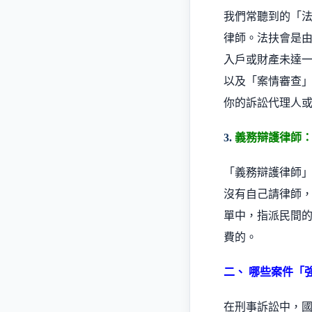
我們常聽到的「
律師。法扶會是
入戶或財產未達
以及「案情審查
你的訴訟代理人
3.
義務辯護律師
「義務辯護律師
沒有自己請律師
單中，指派民間
費的。
二、 哪些案件「
在刑事訴訟中，