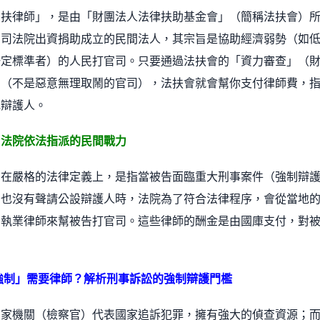
法扶律師」，是由「財團法人法律扶助基金會」（簡稱法扶會）
由司法院出資捐助成立的民間法人，其宗旨是協助經濟弱勢（如
一定標準者）的人民打官司。只要通過法扶會的「資力審查」（
」（不是惡意無理取鬧的官司），法扶會就會幫你支付律師費，
或辯護人。
：法院依法指派的民間戰力
」在嚴格的法律定義上，是指當被告面臨重大刑事案件（強制辯
，也沒有聲請公設辯護人時，法院為了符合法律程序，會從當地
的執業律師來幫被告打官司。這些律師的酬金是由國庫支付，對
強制」需要律師？解析刑事訴訟的強制辯護門檻
國家機關（檢察官）代表國家追訴犯罪，擁有強大的偵查資源；