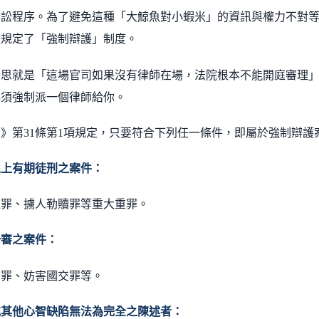
訴訟程序。為了避免這種「大鯨魚對小蝦米」的資訊與權力不對
文規定了「強制辯護」制度。
意思就是「這場官司如果沒有律師在場，法院根本不能開庭審理
必須強制派一個律師給你。
法》第
31
條第
1
項規定，只要符合下列任一條件，即屬於強制辯護
以上有期徒刑之案件：
盜罪、擄人勒贖罪等重大重罪。
一審之案件：
患罪、妨害國交罪等。
或其他心智缺陷無法為完全之陳述者：