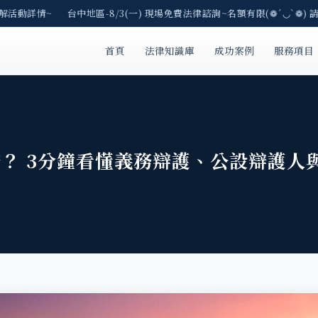
活動詳情~ 台中地區-8/3(一) 現場免費法律諮詢~名額有限(❁´◡`❁) 請
首頁
法律知識庫
成功案例
服務項目
？ 3分鐘看懂義務辯護、公設辯護人