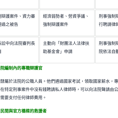
制辯護案件、資力審
經濟弱勢者、勞資爭議、
刑事強制
通過之被告
強制辯護案件
行聘請律
訴訟中向法院審判長
主動向「財團法人法律扶
刑事強制
請
助基金會」申請
院依法自
法院編制內的專職辯護官
接隸屬於法院的公職人員。他們通過國家考試，領取國家薪水，
你在特定刑事案件中沒有錢聘請私人律師時，可以向法院聲請由
不需要支付任何律師費用。
：民間與官方橋樑的救援者