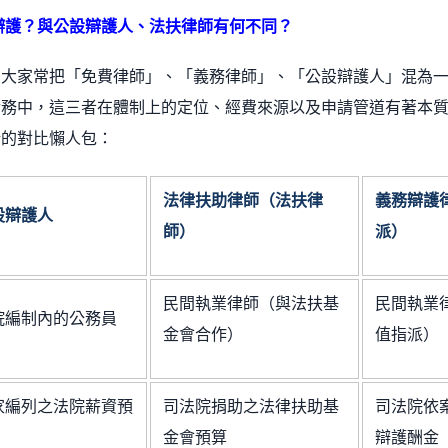
辯護？與公設辯護人、法扶律師有何不同？
，大家常把「免費律師」、「義務律師」、「公設辯護人」混為
實務中，這三者在體制上的定位、經費來源以及申請管道有著本
晰的對比懶人包：
法律扶助律師（法扶律
義務辯護
設辯護人
師）
派）
民間執業律師（與法扶基
民間執業
院編制內的公務員
金會合作）
值指派）
家編列之法院薪資預
司法院捐助之法律扶助基
司法院依
金會預算
辯護酬金