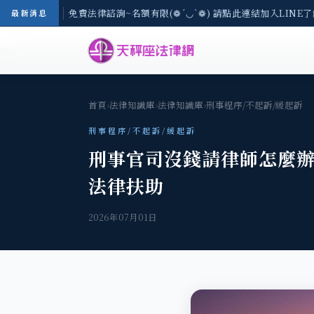
8/3(一) 現場免費法律諮詢~名額有限(❁´◡`❁) 請點此連結加入LINE了解
最新消息
首頁
›
法律知識庫
›
法律知識庫
›
刑事程序/不起訴/緩起訴
刑事程序/不起訴/緩起訴
刑事官司沒錢請律師怎麼辦
法律扶助
2026年07月01日