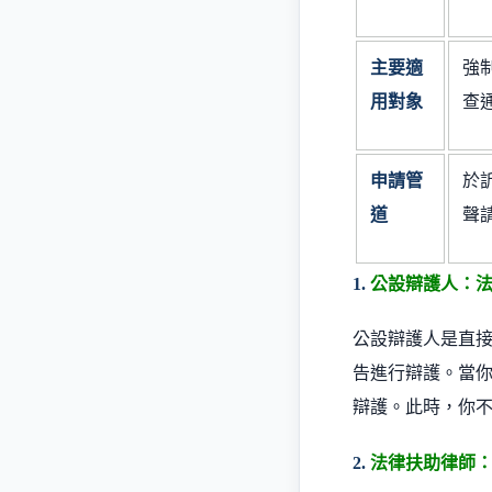
主要適
強
用對象
查
申請管
於
道
聲
1.
公設辯護人：
公設辯護人是直
告進行辯護。當
辯護。此時，你
2.
法律扶助律師