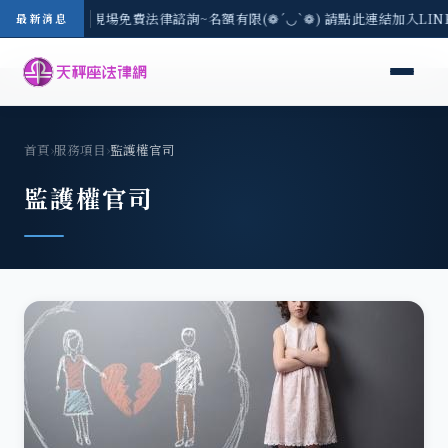
中地區-8/3(一) 現場免費法律諮詢~名額有限(❁´◡`❁) 請點此連結加入LI
最新消息
首頁
›
服務項目
›
監護權官司
監護權官司