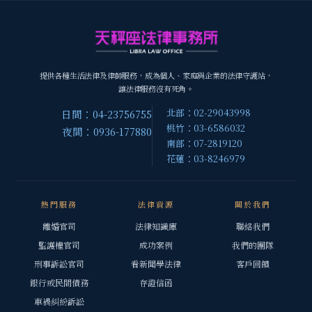
提供各種生活法律及律師服務，成為個人、家庭與企業的法律守護站，
讓法律服務沒有死角。
北部：02-29043998
日間：04-23756755
桃竹：03-6586032
夜間：0936-177880
南部：07-2819120
花蓮：03-8246979
熱門服務
法律資源
關於我們
離婚官司
法律知識庫
聯絡我們
監護權官司
成功案例
我們的團隊
刑事訴訟官司
看新聞學法律
客戶回饋
銀行或民間債務
存證信函
車禍糾紛訴訟