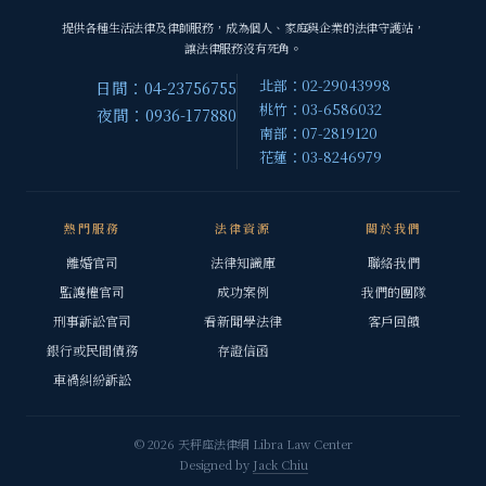
提供各種生活法律及律師服務，成為個人、家庭與企業的法律守護站，
讓法律服務沒有死角。
北部：02-29043998
日間：04-23756755
桃竹：03-6586032
夜間：0936-177880
南部：07-2819120
花蓮：03-8246979
熱門服務
法律資源
關於我們
離婚官司
法律知識庫
聯絡我們
監護權官司
成功案例
我們的團隊
刑事訴訟官司
看新聞學法律
客戶回饋
銀行或民間債務
存證信函
車禍糾紛訴訟
© 2026 天秤座法律網 Libra Law Center
Designed by
Jack Chiu