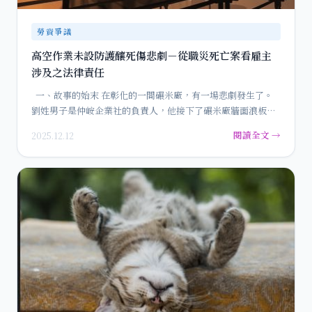
勞資爭議
高空作業未設防護釀死傷悲劇－從職災死亡案看雇主
涉及之法律責任
一、故事的始末 在彰化的一間碾米廠，有一場悲劇發生了。
劉姓男子是仲峖企業社的負責人，他接下了碾米廠牆面浪板的
施工…
閱讀全文 →
2025.12.12