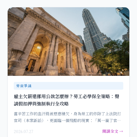
勞資爭議
雇主欠薪還挪用公款怎麼辦？勞工必學保全策略：聲
請假扣押與強制執行全攻略
當辛苦工作的血汗錢被惡意積欠，身為勞工的你除了上法院打
官司（本案訴訟），更面臨一個殘酷的現實：「萬一贏了官
司，老闆卻…
閱讀全文 →
2026.07.27