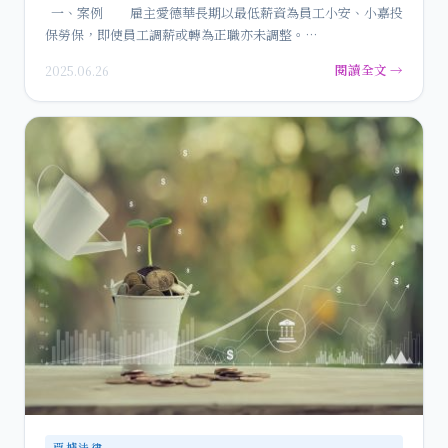
一、案例 雇主愛德華長期以最低薪資為員工小安、小嘉投
保勞保，即使員工調薪或轉為正職亦未調整。…
閱讀全文 →
2025.06.26
票據法律