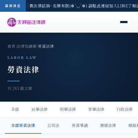
3(一) 現場免費法律諮詢~名額有限(❁´◡`❁) 請點此連結加入LINE了解活動
最新消息
首頁
›
法律知識庫
›
勞資法律
LABOR LAW
勞資法律
共 283 篇文章
全部
民事法律
刑事法律
家事法律
行政法律
全部勞資法律
公司法
勞資爭議
票據法律
網路