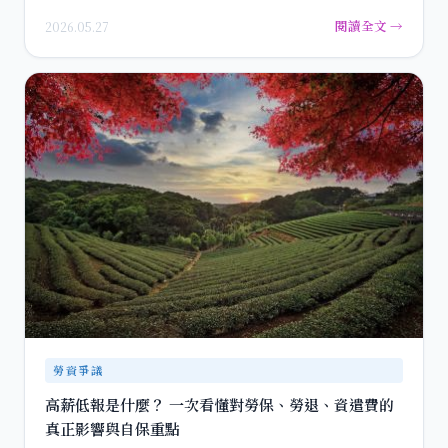
震驚與憤…
閱讀全文 →
2026.05.27
勞資爭議
高薪低報是什麼？ 一次看懂對勞保、勞退、資遣費的
真正影響與自保重點