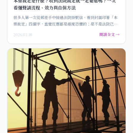
本票裁定是什麼？收到法院裁定就一定要還嗎？一次
看懂聲請流程、效力與自保方法
很多人第一次從郵差手中接過法院掛號信，看到封面印著「本
票裁定」四個字，直覺反應都是極度恐懼的：是不是法院已經
判我輸了…
閱讀全文 →
2026.03.18