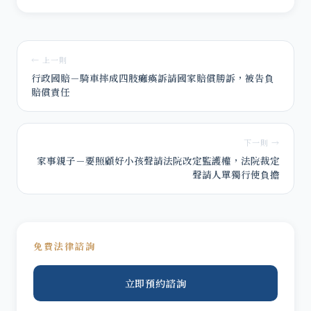
← 上一則
行政國賠－騎車摔成四肢癱瘓訴請國家賠償勝訴，被告負
賠償責任
下一則 →
家事親子－要照顧好小孩聲請法院改定監護權，法院裁定
聲請人單獨行使負擔
免費法律諮詢
立即預約諮詢