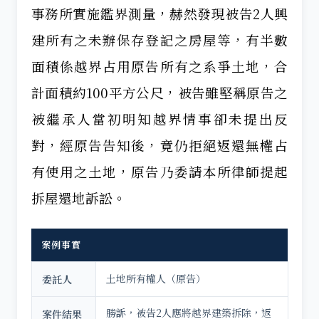
事務所實施鑑界測量，赫然發現被告2人興
建所有之未辦保存登記之房屋等，有半數
面積係越界占用原告所有之系爭土地，合
計面積約100平方公尺，被告雖堅稱原告之
被繼承人當初明知越界情事卻未提出反
對，經原告告知後，竟仍拒絕返還無權占
有使用之土地，原告乃委請本所律師提起
拆屋還地訴訟。
案例事實
土地所有權人（原告）
委託人
勝訴，被告2人應將越界建築拆除，返
案件結果