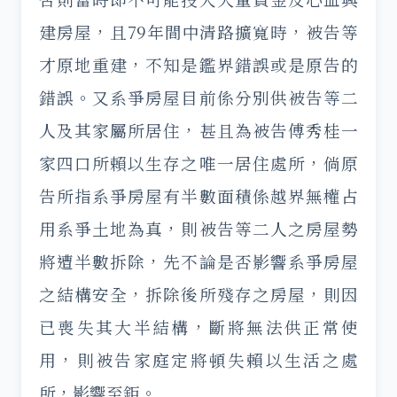
建房屋，且79年間中清路擴寬時，被告等
才原地重建，不知是鑑界錯誤或是原告的
錯誤。又系爭房屋目前係分別供被告等二
人及其家屬所居住，甚且為被告傅秀桂一
家四口所賴以生存之唯一居住處所，倘原
告所指系爭房屋有半數面積係越界無權占
用系爭土地為真，則被告等二人之房屋勢
將遭半數拆除，先不論是否影響系爭房屋
之結構安全，拆除後所殘存之房屋，則因
已喪失其大半結構，斷將無法供正常使
用，則被告家庭定將頓失賴以生活之處
所，影響至鉅。