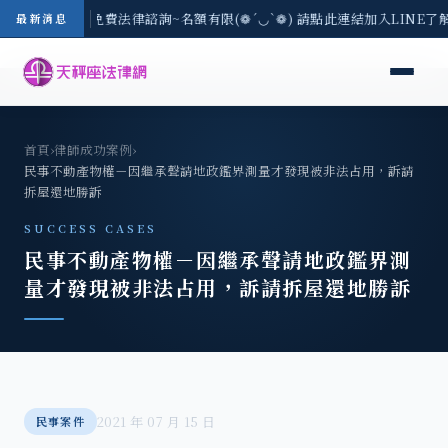
8/3(一) 現場免費法律諮詢~名額有限(❁´◡`❁) 請點此連結加入LINE了
最新消息
首頁
›
律師成功案例
›
民事不動產物權－因繼承聲請地政鑑界測量才發現被非法占用，訴請
拆屋還地勝訴
SUCCESS CASES
民事不動產物權－因繼承聲請地政鑑界測
量才發現被非法占用，訴請拆屋還地勝訴
2021 年 07 月 15 日
民事案件