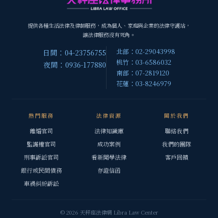
提供各種生活法律及律師服務，成為個人、家庭與企業的法律守護站，
讓法律服務沒有死角。
北部：02-29043998
日間：04-23756755
桃竹：03-6586032
夜間：0936-177880
南部：07-2819120
花蓮：03-8246979
熱門服務
法律資源
關於我們
離婚官司
法律知識庫
聯絡我們
監護權官司
成功案例
我們的團隊
刑事訴訟官司
看新聞學法律
客戶回饋
銀行或民間債務
存證信函
車禍糾紛訴訟
© 2026 天秤座法律網 Libra Law Center