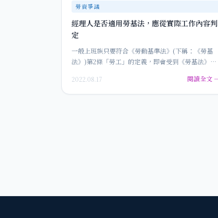
勞資爭議
經理人是否適用勞基法，應從實際工作內容判
定
一般上班族只要符合《勞動基準法》(下稱：《勞基
法》)第2條「勞工」的定義，即會受到《勞基法》相
關權益的保障，如：勞工退休…
閱讀全文 
2022.08.17