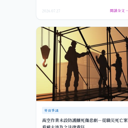
閱讀全文 
2026.07.27
勞資爭議
高空作業未設防護釀死傷悲劇－從職災死亡案
看雇主涉及之法律責任