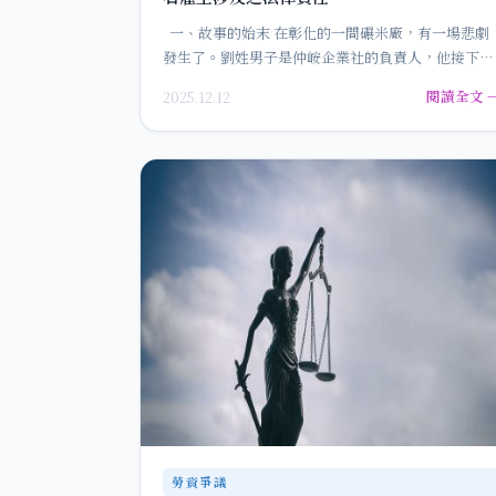
一、故事的始末 在彰化的一間碾米廠，有一場悲劇
發生了。劉姓男子是仲峖企業社的負責人，他接下了
碾米廠牆面浪板的施工…
閱讀全文 
2025.12.12
勞資爭議