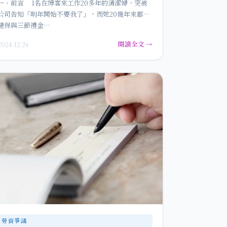
一、前言 1名在博客來工作20多年的清潔婦，突被
公司告知「明年開始不要我了」，而她20幾年來都無
健保與三節禮金…
閱讀全文 →
2024.12.26
勞資爭議