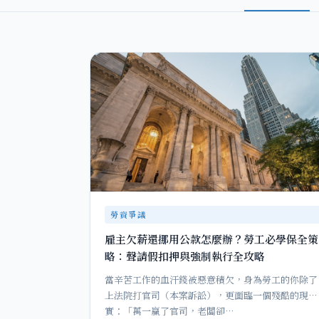
勞資爭議
雇主欠薪還挪用公款怎麼辦？勞工必學保全策
略：聲請假扣押與強制執行全攻略
當辛苦工作的血汗錢被惡意積欠，身為勞工的你除了
上法院打官司（本案訴訟），更面臨一個殘酷的現
實：「萬一贏了官司，老闆卻…