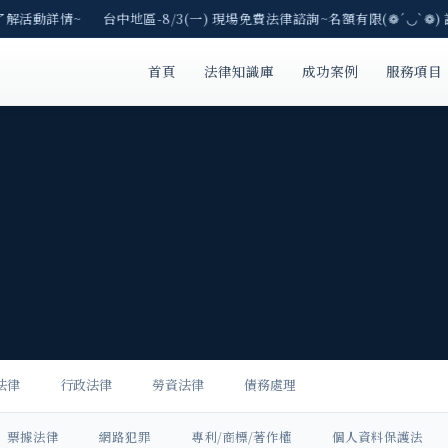
解活動詳情~ 台中地區-8/3(一) 現場免費法律諮詢~名額有限(❁´◡`❁) 
首頁
法律知識庫
成功案例
服務項目
法律
行政法律
勞資法律
債務處理
票據法律
網路犯罪
專利/商標/著作權
個人資料保護法