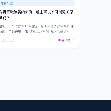
勞資爭議
育嬰留職停薪結束後，雇主可以不回復勞工原
職嗎？
性別工作平等法第17條規定，勞工於育嬰留職停薪期
滿後，申請復職，雇主原則上不能拒絕。但法條所稱
的「復職」，過去定義不明確…
閱讀全文 →
2021.07.26