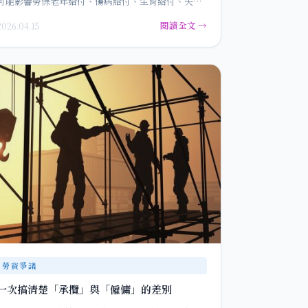
可能影響勞保老年給付、傷病給付、生育給付、失能
年金、勞工退休金，甚至讓資遣…
閱讀全文 →
2026.04.15
勞資爭議
一次搞清楚「承攬」與「僱傭」的差別