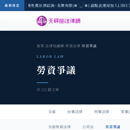
-8/3(一) 現場免費法律諮詢~名額有限(❁´◡`❁) 請點此連結加入LINE了
最新消息
首頁
›
法律知識庫
›
勞資法律
›
勞資爭議
LABOR LAW
勞資爭議
共 112 篇文章
全部
民事法律
刑事法律
家事
全部勞資法律
公司法
勞資爭議