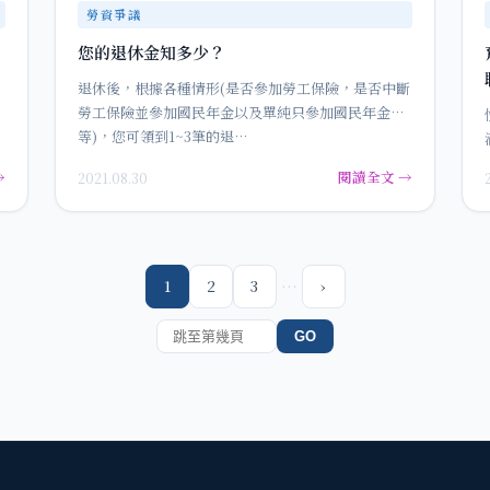
勞資爭議
您的退休金知多少？
退休後，根據各種情形(是否參加勞工保險，是否中斷
勞工保險並參加國民年金以及單純只參加國民年金等
等)，您可領到1~3筆的退…
→
閱讀全文 →
2021.08.30
…
1
2
3
›
GO