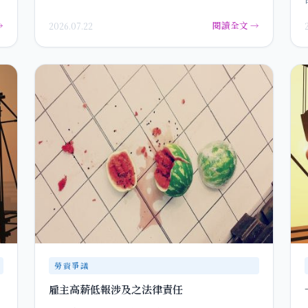
→
閱讀全文 →
2026.07.22
勞資爭議
雇主高薪低報涉及之法律責任