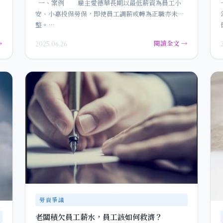
一、案例 雇主愛德華長期以最低薪資為員工小
安、小嘉投保勞保，即使員工調薪或轉為正職亦未調
整。…
→
閱讀全文 →
2025.06.26
勞資爭議
老闆積欠員工薪水，員工該如何救濟？