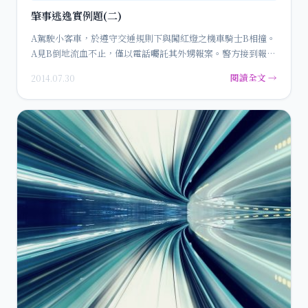
肇事逃逸實例題(二)
A駕駛小客車，於遵守交通規則下與闖紅燈之機車騎士B相撞。
A見B倒地流血不止，僅以電話囑託其外甥報案。警方接到報案
後，及時…
閱讀全文 →
2014.07.30