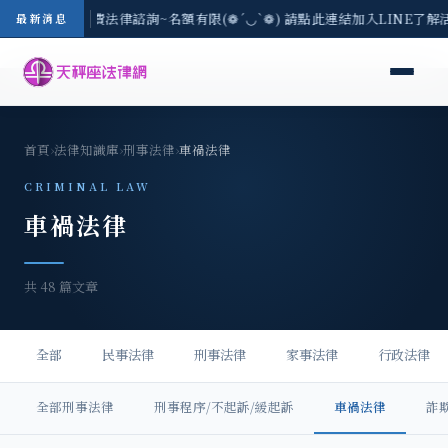
3(一) 現場免費法律諮詢~名額有限(❁´◡`❁) 請點此連結加入LINE了解活動
最新消息
首頁
›
法律知識庫
›
刑事法律
›
車禍法律
CRIMINAL LAW
車禍法律
共 48 篇文章
全部
民事法律
刑事法律
家事法律
行政法律
全部刑事法律
刑事程序/不起訴/緩起訴
車禍法律
詐欺