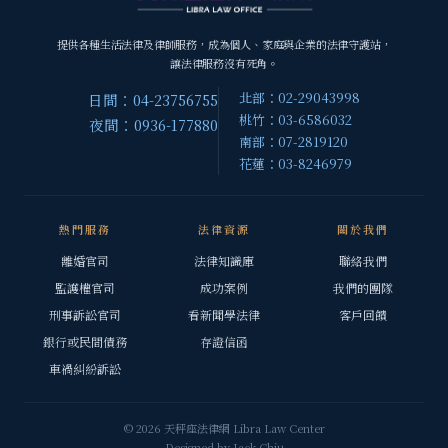
提供各種生活法律及律師服務，成為個人、家庭與企業的法律守護站，
讓法律服務沒有死角。
北部：02-29043998
日間：04-23756755
桃竹：03-6586032
夜間：0936-177880
南部：07-2819120
花蓮：03-8246979
熱門服務
法律資源
關於我們
離婚官司
法律知識庫
聯絡我們
監護權官司
成功案例
我們的團隊
刑事訴訟官司
看新聞學法律
客戶回饋
銀行或民間債務
存證信函
車禍糾紛訴訟
© 2026 天秤座法律網 Libra Law Center
Designed by
Jack Chiu