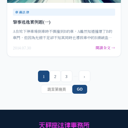
車禍法律
肇事逃逸實例題(一)
A在地下停車場倒車時不慎撞到B的車，A雖然知道撞壞了B的
車門，但因為光線不足卻不知其同時也導致車中的B頭破血
流。A為了逃…
閱讀全文 →
2014.07.30
…
1
2
3
›
GO