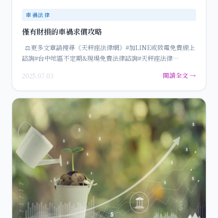
車禍法律
僅有財損的車禍求償攻略
⚖️更多文章請搜尋《天秤座法律網》#加LINE或致電免費線上
諮詢#台中地區不定期&現場免費法律諮詢#天秤座法律…
閱讀全文 →
2025.07.03