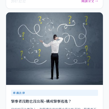
閱讀全文 →
2017.12.12
車禍法律
肇事者沒跑也沒出現=構成肇事逃逸？