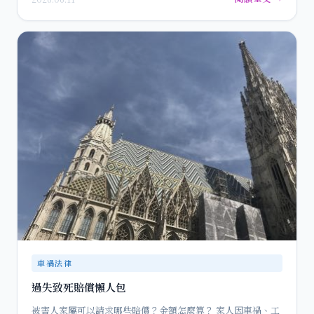
車禍法律
過失致死賠償懶人包
被害人家屬可以請求哪些賠償？金額怎麼算？ 家人因車禍、工