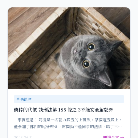
車禍法律
僥倖的代價-談刑法第 185 條之 3不能安全駕駛罪
事實經過： 阿凌是一名朝九晚五的上班族。某個週五晚上，
他參加了部門的尾牙聚會，席間拗不過同事的熱情，喝了三…
閱讀全文 →
2026.06.11