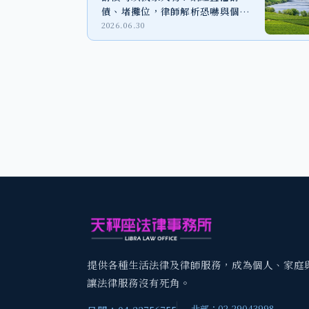
債、堵攤位，律師解析恐嚇與個資
外洩風險
2026.06.30
提供各種生活法律及律師服務，成為個人、家庭
讓法律服務沒有死角。
北部：02-29043998