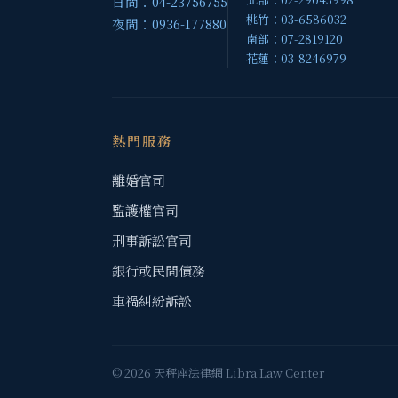
日間：04-23756755
桃竹：03-6586032
夜間：0936-177880
南部：07-2819120
花蓮：03-8246979
熱門服務
離婚官司
監護權官司
刑事訴訟官司
銀行或民間債務
車禍糾紛訴訟
© 2026 天秤座法律網 Libra Law Center