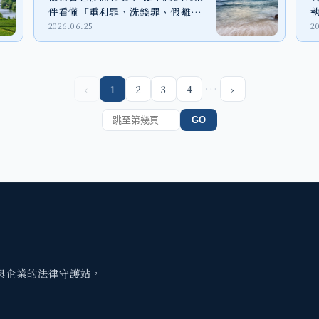
件看懂「重利罪、洗錢罪、假離
婚」法律風險
2026.06.25
2
…
‹
1
2
3
4
›
GO
與企業的法律守護站，