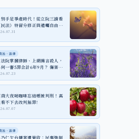
告別手足爭產時代！從立院三讀看
《民法》特留分修正與遺囑自由之
實踐
026.07.31
政治‧法律
在法院掌摑律師、上網揚言殺人，
為何一審5罪合計6年9月？ 傷害、
恐嚇與個資法一次看懂
026.07.23
超商大夜喝咖啡忘結帳被判刑！高
院看不下去改判無罪!
026.07.07
政治‧法律
吳乃仁欠台糖案遭管收：民事強制