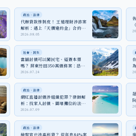
政治‧法律
代辦貸款慘剝皮！ 王道理財涉詐案
解析：遇上「天價違約金」合約該
2
怎麼辦？
2026.08.05
社會‧民生
當舖討債可以闖民宅、逼簽本票
嗎？ 屏東竹田350萬債務案：恐嚇
取財、強制罪與家屬自保
2026.07.24
2
政治‧法律
網紅直播討債涉組織犯罪？律師解
析：找家人討債、圍堵攤位的法律
2
代價
2026.07.09
政治‧法律
檢察官也涉高利貸？ 從年息84%案