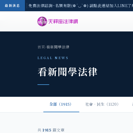
-8/3(一) 現場免費法律諮詢~名額有限(❁´◡`❁) 請點此連結加入LINE
最新消息
首頁
›
看新聞學法律
LEGAL NEWS
看新聞學法律
全部（1915）
社會‧民生（1120）
共
1915
篇文章