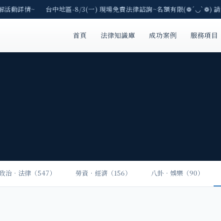
了解活動詳情~ 台中地區-8/3(一) 現場免費法律諮詢~名額有限(❁´◡`❁) 
首頁
法律知識庫
成功案例
服務項目
政治‧法律（547）
勞資‧經濟（156）
八卦‧娛樂（90）