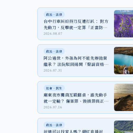
政治‧法律
台中行車糾紛持刀反遭打趴： 對方
先動刀，反擊就一定算「正當防
衛」嗎？
2026.08.07
政治‧法律
阿公過世，外孫為何不能先辦拋棄
繼承？ 法院駁回揭開「聲請資格」
關鍵
2026.07.31
社會‧民生
廟東夜市攤商互毆翻桌，誰先動手
就一定輸？ 傷害罪、毀損罪與正當
防衛一次看
2026.07.16
政治‧法律
討債可以找家人嗎？網紅直播討