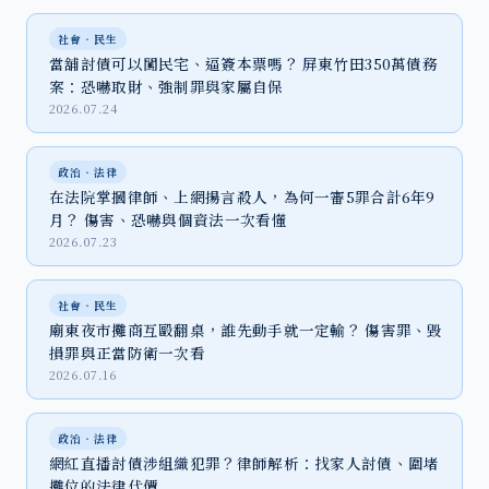
社會‧民生
當舖討債可以闖民宅、逼簽本票嗎？ 屏東竹田350萬債務
案：恐嚇取財、強制罪與家屬自保
2026.07.24
政治‧法律
在法院掌摑律師、上網揚言殺人，為何一審5罪合計6年9
月？ 傷害、恐嚇與個資法一次看懂
2026.07.23
社會‧民生
廟東夜市攤商互毆翻桌，誰先動手就一定輸？ 傷害罪、毀
損罪與正當防衛一次看
2026.07.16
政治‧法律
網紅直播討債涉組織犯罪？律師解析：找家人討債、圍堵
攤位的法律代價