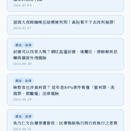
2026.07.09
超商大夜喝咖啡忘結帳被判刑！高院看不下去改判無罪!
2026.07.07
政治‧法律
討債可以找家人嗎？網紅直播討債、堵攤位，律師解析恐
嚇與個資外洩風險
2026.06.30
政治‧法律
檢察官也涉高利貸？ 從年息84%案件看懂「重利罪、洗
錢罪、假離婚」法律風險
2026.06.25
政治‧法律
吳乃仁欠台糖案遭管收：民事強制執行與行政執行之差異
2026.06.15