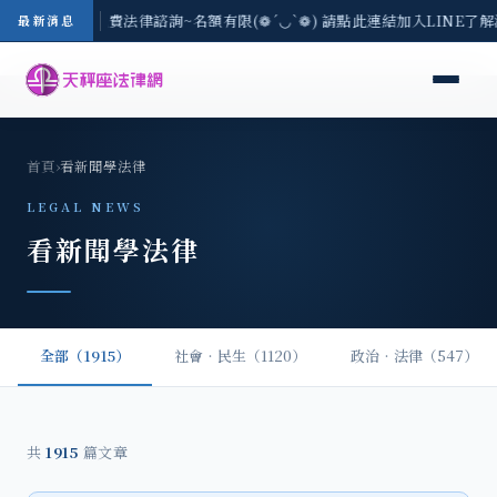
8/3(一) 現場免費法律諮詢~名額有限(❁´◡`❁) 請點此連結加入LINE了
最新消息
首頁
›
看新聞學法律
LEGAL NEWS
看新聞學法律
全部（1915）
社會‧民生（1120）
政治‧法律（547）
共
1915
篇文章