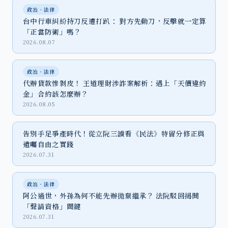
政治‧法律
台中行車糾紛持刀反遭打趴： 對方先動刀，反擊就一定算
「正當防衛」嗎？
2026.08.07
政治‧法律
代辦貸款慘剝皮！ 王道理財涉詐案解析：遇上「天價違約
金」合約該怎麼辦？
2026.08.05
告別手足爭產時代！從立院三讀看《民法》特留分修正與
遺囑自由之實踐
2026.07.31
政治‧法律
阿公過世，外孫為何不能先辦拋棄繼承？ 法院駁回揭開
「聲請資格」關鍵
2026.07.31