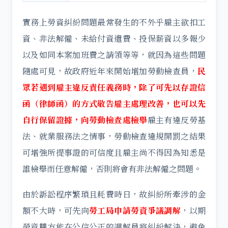
實務上勞資糾紛問題最常發生的不外乎雇主欲扣工
資、非法解僱、未給付資遣費、投保薪資以多報少
以及如同本案加班費之請領等等，就因為這些問題
隨處可見，故政府近年來開始增加勞動檢查員，
民
眾若遇到雇主違反責任義務時，除了可先以存證信
函（律師函）的方式敬告雇主處理改善，也可以先
自行保留證據，向勞動檢查處檢舉
雇主有違反勞基
法、就業服務法之情事，勞動檢查違規開罰之結果
可增強所提事證的可信度且雇主尚不得因為知悉是
誰檢舉而任意解僱，否則將會有非法解僱之問題。
由於訴訟程序繁瑣且耗費時日，故糾紛所牽涉的金
額不大時，可先向
勞工局申請勞資爭議調解
，以期
勞資雙方能在公信公正的調解員將糾紛解決，避免