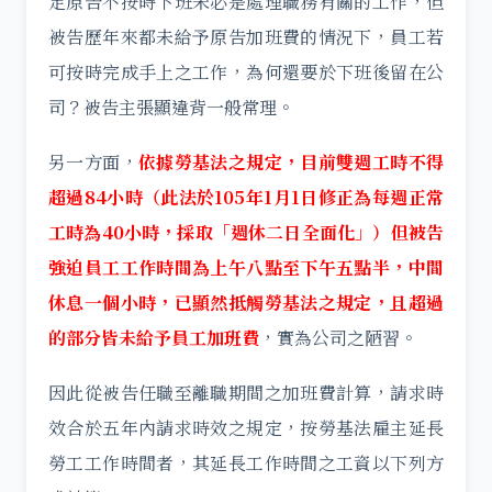
定原告不按時下班未必是處理職務有關的工作，但
被告歷年來都未給予原告加班費的情況下，員工若
可按時完成手上之工作，為何還要於下班後留在公
司？被告主張顯違背一般常理。
另一方面，
依據勞基法之規定，目前雙週工時不得
超過84小時（此法於105年1月1日修正為每週正常
工時為40小時，採取
「週休二日全面化」）
但被告
強迫員工工作時間為上午八點至下午五點半，中間
休息一個小時，已顯然抵觸勞基法之規定，且超過
的部分皆未給予員工加班費
，實為公司之陋習。
因此從被告任職至離職期間之加班費計算，請求時
效合於五年內請求時效之規定，按勞基法雇主延長
勞工工作時間者，其延長工作時間之工資以下列方