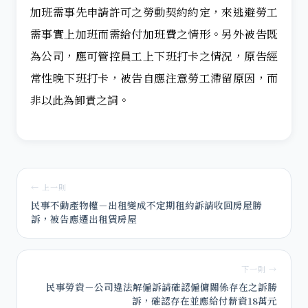
加班需事先申請許可之勞動契約約定，來逃避勞工
需事實上加班而需給付加班費之情形。另外被告既
為公司，應可管控員工上下班打卡之情況，原告經
常性晚下班打卡，被告自應注意勞工滯留原因，而
非以此為卸責之詞。
← 上一則
民事不動產物權－出租變成不定期租約訴請收回房屋勝
訴，被告應遷出租賃房屋
下一則 →
民事勞資－公司違法解僱訴請確認僱傭關係存在之訴勝
訴，確認存在並應給付薪資18萬元