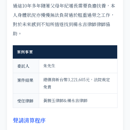
過這10年多年隨著父母年紀增長需要負擔扶養，本
人身體狀況亦慢慢無法負荷過於粗重過勞之工作，
對於未來感到不知所措遂找到楊永吉律師律師協
助。
案例事實
朱先生
委託人
總債務新台幣3,221,605元，法院裁定
案件結果
免責
黃勝玉律師&楊永吉律師
受任律師
聲請清算程序