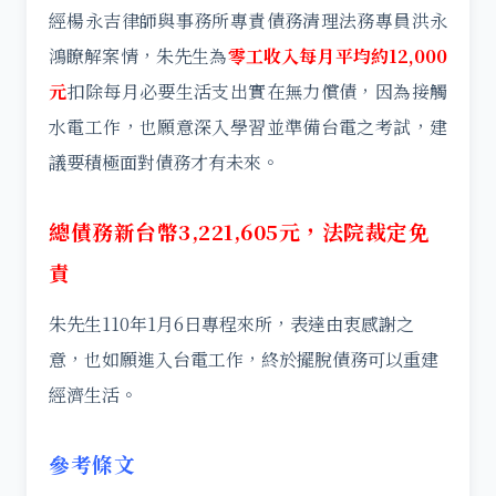
經楊永吉律師與事務所專責債務清理法務專員洪永
鴻瞭解案情，朱先生為
零工收入每月平均約
12,000
元
扣除每月必要生活支出實在無力償債，因為接觸
水電工作，也願意深入學習並準備台電之考試，建
議要積極面對債務才有未來。
總債務新台幣
3,221,605
元，法院裁定免
責
朱先生110年1月6日專程來所，表達由衷感謝之
意，也如願進入台電工作，終於擺脫債務可以重建
經濟生活。
參考條文