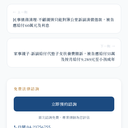
← 上一則
民事債務清理-不顧親情只能對簿公堂訴請清償借款，被告
應給付60萬元及利息
下一則 →
家事親子-訴請給付代墊子女扶養費勝訴，被告應給付55萬
及按月給付9,289元至小孩成年
免費法律諮詢
立即預約諮詢
首次諮詢免費，專業律師為您評估
日間 04-23756755