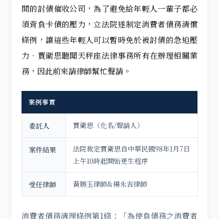
間的討債催收公司，為了避免給年輕人一輩子都必
須背負卡債的壓力，立法院遂制定消費者債務清償
條例，讓這些年輕人可以暫時免於被討債的急迫壓
力．賈衛思聽聞天秤座法律事務所有在辦理相關業
務，因此前來請律師幫忙聲請。
案例事實
賈衛思（化名/聲請人）
委託人
法院裁定賈衛思自中華民國98年1月7日
案件結果
上午10時起開始更生程序
黃勝玉律師&楊永吉律師
受任律師
消費者債務清理條例第1條：「為使負債務之消費者