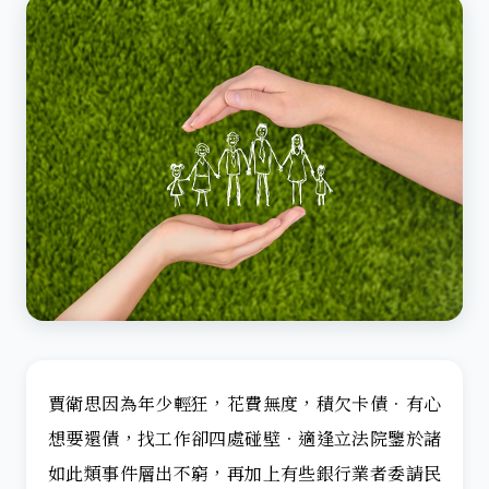
賈衛思因為年少輕狂，花費無度，積欠卡債．有心
想要還債，找工作卻四處碰壁．適逢立法院鑒於諸
如此類事件層出不窮，再加上有些銀行業者委請民