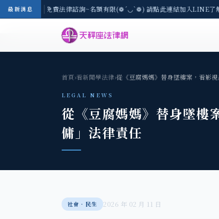
/3(一) 現場免費法律諮詢~名額有限(❁´◡`❁) 請點此連結加入LINE了解
最新消息
首頁
›
看新聞學法律
›
從《豆腐媽媽》替身墜樓案，看影視
LEGAL NEWS
從《豆腐媽媽》替身墜樓
傭」法律責任
2026 年 02 月 11 日
社會‧民生