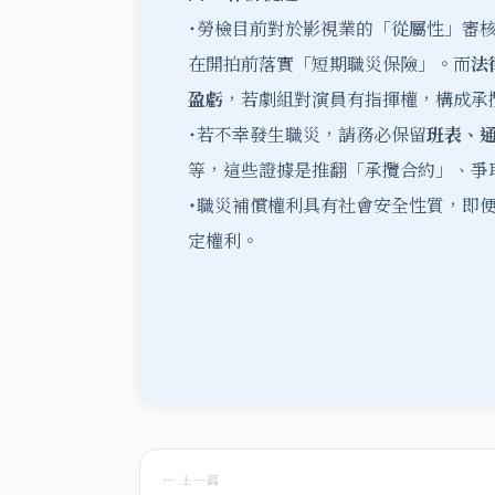
˙勞檢目前對於影視業的「從屬性」審
在開拍前落實「短期職災保險」。而
法
盈虧
，若劇組對演員有指揮權，構成承
˙若不幸發生職災，請務必保留
班表、
等，這些證據是推翻「承攬合約」、爭
˙
職災補償權利具有社會安全性質，即
定權利。
← 上一篇