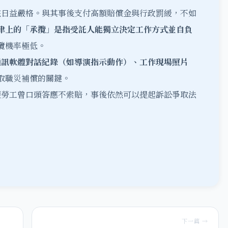
核日益嚴格。與其事後支付高額賠償金與行政罰緩，不如
律上的「承攬」是指受託人能獨立決定工作方式並自負
攬機率極低。
通訊軟體對話紀錄（如導演指示動作）、工作現場照片
取職災補償的關鍵。
便勞工曾口頭答應不索賠，事後依然可以提起訴訟爭取法
下一篇 →