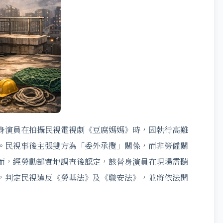
身演員在拍攝民視電視劇《豆腐媽媽》時，因執行高難
。民視事後主張雙方為「委外承攬」關係，而非勞僱關
而，經勞動部實地調查後認定，該替身演員在現場需聽
，判定民視違反《勞基法》及《職安法》，並將依法開