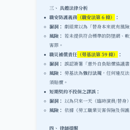
三、
具體法律分析
職安防護義務
（職安法第 6
條）
：
漏洞：
劇組常以為「替身本來就有風險
風險：
若未提供符合標準的防墜網、軟
害罪。
職災補償責任
（勞基法第 59
條）
：
漏洞：
誤認簽署「意外自負賠償協議書
風險：
勞基法為
強行法規
，任何違反法
須賠償。
短期契約不投保之謬誤：
漏洞：
以為只來一天（臨時演員/替身
風險：
依據《勞工職業災害保險及保護
四、
律師提醒