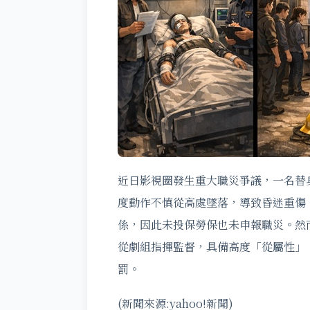
近日影視圈發生重大職災爭議，一名替
度動作不慎從高處墜落，導致昏迷重傷
係，因此未投保勞保也未申報職災。然
從劇組指揮監督，具備高度「從屬性」
罰。
(新聞來源:yahoo!新聞)