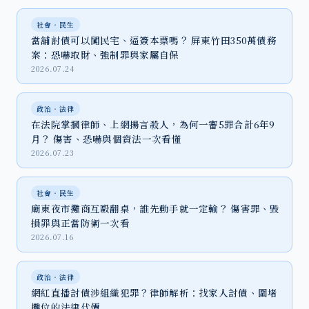
社會‧民生
當舖討債可以闖民宅、逼簽本票嗎？ 屏東竹田350萬債務
案：恐嚇取財、強制罪與家屬自保
2026.07.24
政治‧法律
在法院掌摑律師、上網揚言殺人，為何一審5罪合計6年9
月？ 傷害、恐嚇與個資法一次看懂
2026.07.23
社會‧民生
廟東夜市攤商互毆翻桌，誰先動手就一定輸？ 傷害罪、毀
損罪與正當防衛一次看
2026.07.16
政治‧法律
網紅直播討債涉組織犯罪？律師解析：找家人討債、圍堵
攤位的法律代價