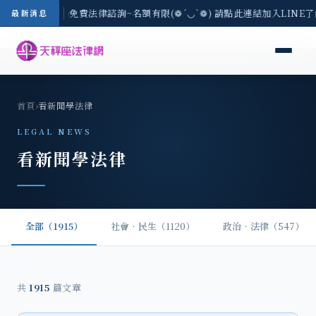
區-8/3(一) 現場免費法律諮詢~名額有限(❁´◡`❁) 請點此連結加入LINE
最新消息
首頁
›
看新聞學法律
LEGAL NEWS
看新聞學法律
全部（1915）
社會‧民生（1120）
政治‧法律（547）
共
1915
篇文章