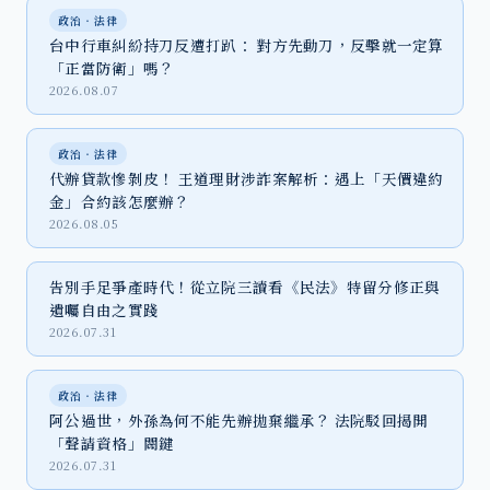
政治‧法律
台中行車糾紛持刀反遭打趴： 對方先動刀，反擊就一定算
「正當防衛」嗎？
2026.08.07
政治‧法律
代辦貸款慘剝皮！ 王道理財涉詐案解析：遇上「天價違約
金」合約該怎麼辦？
2026.08.05
告別手足爭產時代！從立院三讀看《民法》特留分修正與
遺囑自由之實踐
2026.07.31
政治‧法律
阿公過世，外孫為何不能先辦拋棄繼承？ 法院駁回揭開
「聲請資格」關鍵
2026.07.31