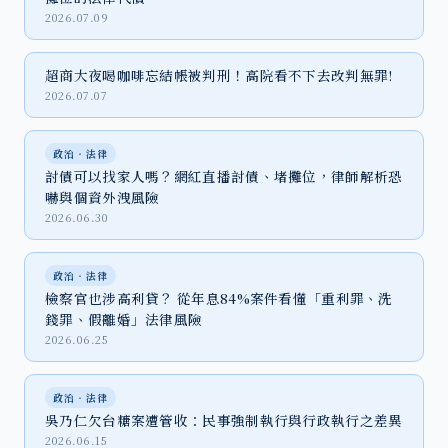
2026.07.09
超商大夜喝咖啡忘結帳被判刑！高院看不下去改判無罪!
2026.07.07
政治‧法律
討債可以找家人嗎？網紅直播討債、堵攤位，律師解析恐
嚇與個資外洩風險
2026.06.30
政治‧法律
檢察官也涉高利貸？ 從年息84%案件看懂「重利罪、洗
錢罪、假離婚」法律風險
2026.06.25
政治‧法律
吳乃仁欠台糖案遭管收：民事強制執行與行政執行之差異
2026.06.15