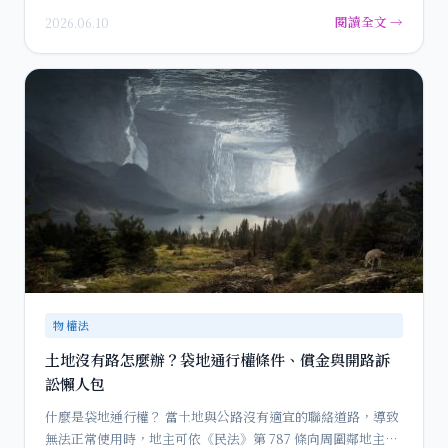
被對方移轉給…
閱讀全文 →
2026.06.10
物權法
土地沒有路怎麼辦？袋地通行權條件、償金與開路訴
訟懶人包
什麼是袋地通行權？ 當土地與公路沒有適宜的聯絡道路，導致
無法正常使用時，地主可依《民法》第 787 條向周圍鄰地主張