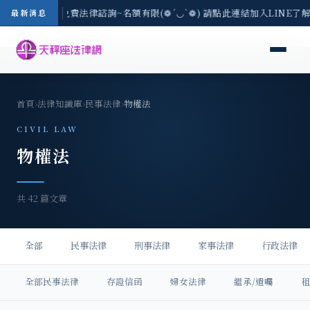
/3(一) 現場免費法律諮詢~名額有限(❁´◡`❁) 請點此連結加入LINE了解活
最新消息
首頁
›
法律知識庫
›
民事法律
›
物權法
CIVIL LAW
物權法
共 42 篇文章
全部
民事法律
刑事法律
家事法律
行政法律
全部民事法律
存證信函
婦女法律
繼承/遺囑
租