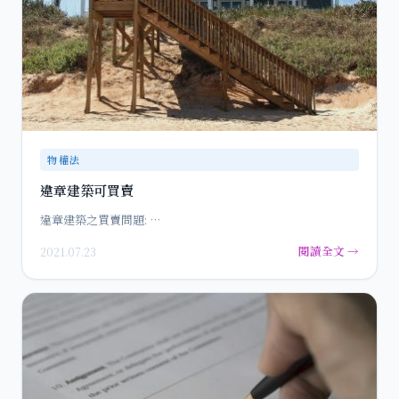
物權法
違章建築可買賣
違章建築之買賣問題: …
閱讀全文 →
2021.07.23