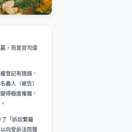
輸贏，而是官司還
有權登記有錯誤，
記名義人（被告）
經變得極度複雜，
題。
計了「訴訟繫屬
可以向受訴法院聲