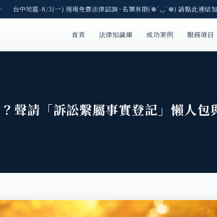
台中地區-8/3(一) 現場免費法律諮詢~名額有限(❁´◡`❁) 請點此連結加入
首頁
法律知識庫
成功案例
服務項目
戶？聲請「訴訟繫屬事實登記」懶人包