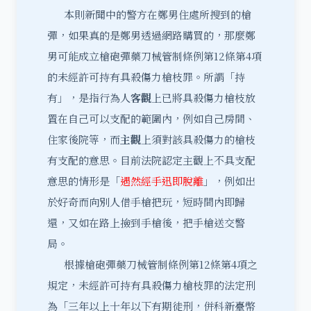
本則新聞中的警方在鄭男住處所搜到的槍
彈，如果真的是鄭男透過網路購買的，那麼鄭
男可能成立槍砲彈藥刀械管制條例第12條第4項
的未經許可持有具殺傷力槍枝罪。所謂「持
有」，是指行為人
客觀
上已將具殺傷力槍枝放
置在自己可以支配的範圍內，例如自己房間、
住家後院等，而
主觀
上須對該具殺傷力的槍枝
有支配的意思。目前法院認定主觀上不具支配
意思的情形是「
遇然經手迅即脫離
」，例如出
於好奇而向別人借手槍把玩，短時間內即歸
還，又如在路上撿到手槍後，把手槍送交警
局。
根據槍砲彈藥刀械管制條例第12條第4項之
規定，未經許可持有具殺傷力槍枝罪的法定刑
為「三年以上十年以下有期徒刑，併科新臺幣