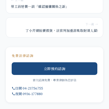
← 上一篇
勞工的逆襲─談「確認僱傭關係之訴」
下一篇 →
丁小芹網拍賣假貨，法官判加重詐欺取財須入獄!
免費法律諮詢
立即預約諮詢
首次諮詢免費，專業律師為您評估
日間 04-23756755
夜間 0936-177880