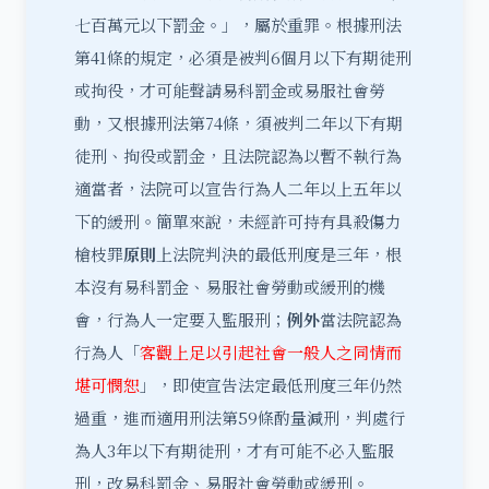
七百萬元以下罰金。」，屬於重罪。根據刑法
第41條的規定，必須是被判6個月以下有期徒刑
或拘役，才可能
聲請易科罰金
或
易服社會勞
動
，又根據刑法第74條，須被判二年以下有期
徒刑、拘役或罰金，且法院認為以暫不執行為
適當者，法院可以宣告行為人二年以上五年以
下的
緩刑
。簡單來說，未經許可持有具殺傷力
槍枝罪
原則
上法院判決的最低刑度是三年，根
本沒有易科罰金、易服社會勞動或緩刑的機
會，行為人一定要入監服刑；
例外
當法院認為
行為人「
客觀上足以引起社會一般人之同情而
堪可憫恕
」，即使宣告法定最低刑度三年仍然
過重，進而適用刑法第59條酌量減刑，判處行
為人3年以下有期徒刑，才有可能不必入監服
刑，改易科罰金、易服社會勞動或緩刑。