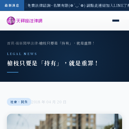
-8/3(一) 現場免費法律諮詢~名額有限(❁´◡`❁) 請點此連結加入LINE
最新消息
首頁
›
看新聞學法律
›
槍枝只要是「持有」，就是重罪！
LEGAL NEWS
槍枝只要是「持有」，就是重罪！
2018 年 04 月 20 日
社會‧民生