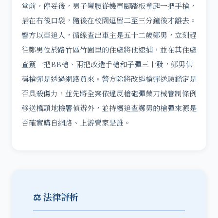
堂前，停妥後，男子彎腰從機車腳踏板拿起一把手槍，
插在右後口袋，隨後在校園逗留二至三分鐘後才離去。
警方以車追人，循線查出車主是五十二歲鄭男，立刻趕
往鄭男位於路竹區竹園里的住處將他逮捕，並在其住處
查獲一把BB槍、兩把改造手槍和子彈三十發，鄭男供
稱槍彈是透過網路買來。警方除將改造槍彈送驗鑑定是
否具殺傷力，並先將全案依違反槍砲彈藥刀械管制條例
移送橋頭地檢署偵辦外，並持續追查鄭男的槍彈來源是
否確實購自網路、上游賣家是誰。
⚖️ 法律評析