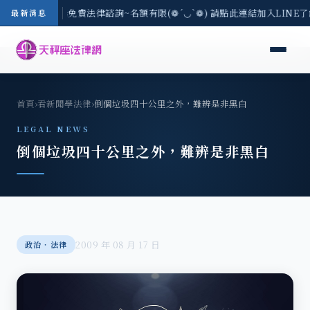
-8/3(一) 現場免費法律諮詢~名額有限(❁´◡`❁) 請點此連結加入LINE
最新消息
首頁
›
看新聞學法律
›
倒個垃圾四十公里之外，難辨是非黑白
LEGAL NEWS
倒個垃圾四十公里之外，難辨是非黑白
2009 年 08 月 17 日
政治‧法律