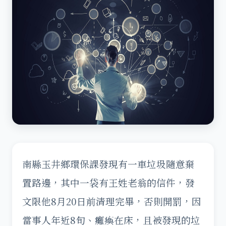
南縣玉井鄉環保課發現有一車垃圾隨意棄
置路邊，其中一袋有王姓老翁的信件，發
文限他8月20日前清理完畢，否則開罰，因
當事人年近8旬、癱瘓在床，且被發現的垃