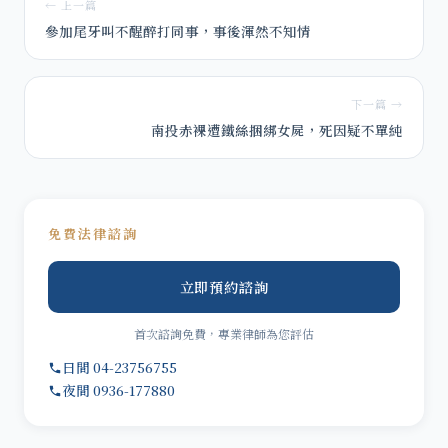
← 上一篇
參加尾牙叫不醒醉打同事，事後渾然不知情
下一篇 →
南投赤裸遭鐵絲捆綁女屍，死因疑不單純
免費法律諮詢
立即預約諮詢
首次諮詢免費，專業律師為您評估
日間 04-23756755
夜間 0936-177880