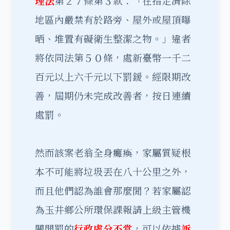
理法
第２７條第３款：「在指定清除
地區內嚴禁有於路旁、屋外或屋頂曝
晒、堆置有礙衛生整潔之物。」違者
將依同法第５０條，處新臺幣一千二
百元以上六千元以下罰鍰。經限期改
善，屆期仍未完成改善者，按日連續
處罰。
然而該案老翁全身癱瘓，家屬質疑根
本不可能將垃圾丟在八十公里之外，
而且他們認為誰會那麼閒？若家屬認
為玉井鄉公所環保課報請上級主管機
關開罰的
行政處分不當
，可以依據
訴