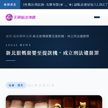
區-8/3(一) 現場免費法律諮詢~名額有限(❁´◡`❁) 請點此連結加入LINE
最新消息
首頁
›
看新聞學法律
›
新北狠媽棄嬰至提款機，成立刑法遺棄罪
LEGAL NEWS
新北狠媽棄嬰至提款機，成立刑法遺棄罪
2011 年 10 月 13 日
社會‧民生