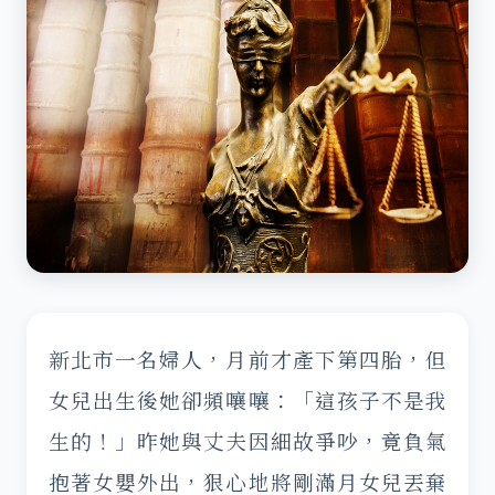
新北市一名婦人，月前才產下第四胎，但
女兒出生後她卻頻嚷嚷：「這孩子不是我
生的！」昨她與丈夫因細故爭吵，竟負氣
抱著女嬰外出，狠心地將剛滿月女兒丟棄