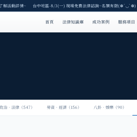
E了解活動詳情~ 台中地區-8/3(一) 現場免費法律諮詢~名額有限(❁´◡`❁)
首頁
法律知識庫
成功案例
服務項目
政治‧法律（547）
勞資‧經濟（156）
八卦‧娛樂（90）