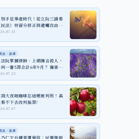
告別手足爭產時代！從立院三讀看
《民法》特留分修正與遺囑自由之
實踐
026.07.31
政治‧法律
在法院掌摑律師、上網揚言殺人，
為何一審5罪合計6年9月？ 傷害、
恐嚇與個資法一次看懂
026.07.23
超商大夜喝咖啡忘結帳被判刑！高
院看不下去改判無罪!
026.07.07
政治‧法律
吳乃仁欠台糖案遭管收：民事強制