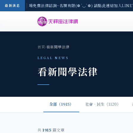
區-8/3(一) 現場免費法律諮詢~名額有限(❁´◡`❁) 請點此連結加入LIN
最新消息
首頁
›
看新聞學法律
LEGAL NEWS
看新聞學法律
全部（1915）
社會‧民生（1120）
共
1915
篇文章