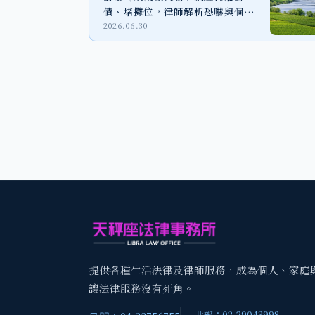
債、堵攤位，律師解析恐嚇與個資
外洩風險
2026.06.30
提供各種生活法律及律師服務，成為個人、家庭
讓法律服務沒有死角。
北部：02-29043998