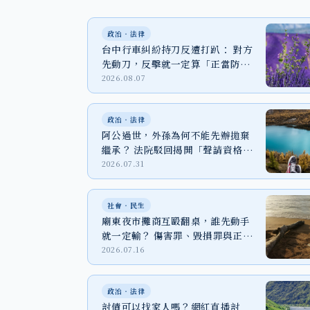
政治‧法律
台中行車糾紛持刀反遭打趴： 對方
先動刀，反擊就一定算「正當防
衛」嗎？
2026.08.07
政治‧法律
阿公過世，外孫為何不能先辦拋棄
繼承？ 法院駁回揭開「聲請資格」
關鍵
2026.07.31
社會‧民生
廟東夜市攤商互毆翻桌，誰先動手
就一定輸？ 傷害罪、毀損罪與正當
防衛一次看
2026.07.16
政治‧法律
討債可以找家人嗎？網紅直播討