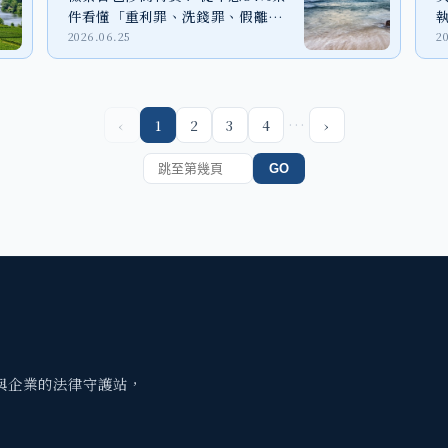
件看懂「重利罪、洗錢罪、假離
婚」法律風險
2026.06.25
2
…
‹
1
2
3
4
›
GO
與企業的法律守護站，