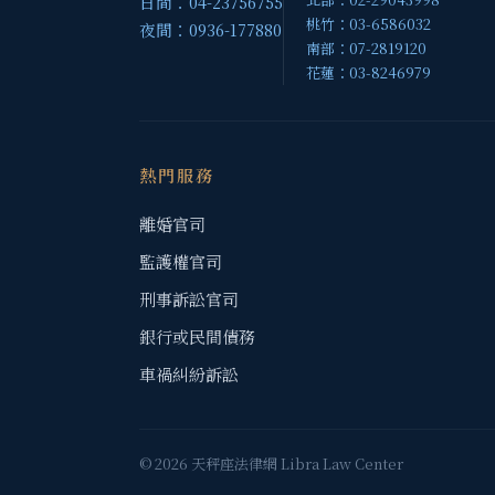
日間：04-23756755
桃竹：03-6586032
夜間：0936-177880
南部：07-2819120
花蓮：03-8246979
熱門服務
離婚官司
監護權官司
刑事訴訟官司
銀行或民間債務
車禍糾紛訴訟
© 2026 天秤座法律網 Libra Law Center