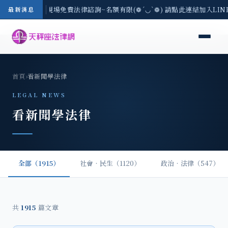
地區-8/3(一) 現場免費法律諮詢~名額有限(❁´◡`❁) 請點此連結加入LI
最新消息
首頁
›
看新聞學法律
LEGAL NEWS
看新聞學法律
全部（1915）
社會‧民生（1120）
政治‧法律（547）
共
1915
篇文章