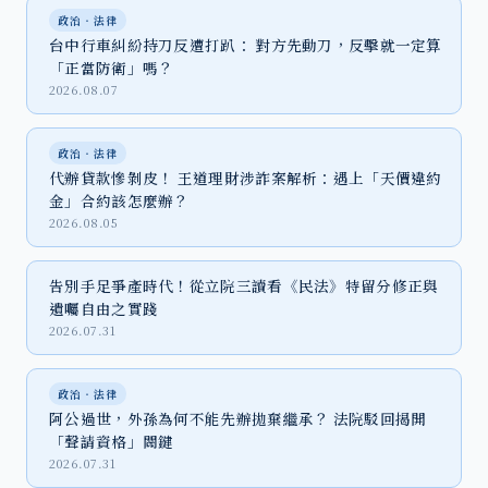
政治‧法律
台中行車糾紛持刀反遭打趴： 對方先動刀，反擊就一定算
「正當防衛」嗎？
2026.08.07
政治‧法律
代辦貸款慘剝皮！ 王道理財涉詐案解析：遇上「天價違約
金」合約該怎麼辦？
2026.08.05
告別手足爭產時代！從立院三讀看《民法》特留分修正與
遺囑自由之實踐
2026.07.31
政治‧法律
阿公過世，外孫為何不能先辦拋棄繼承？ 法院駁回揭開
「聲請資格」關鍵
2026.07.31