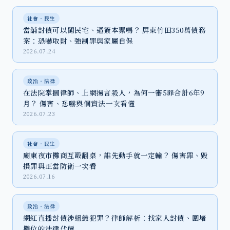
社會‧民生
當舖討債可以闖民宅、逼簽本票嗎？ 屏東竹田350萬債務
案：恐嚇取財、強制罪與家屬自保
2026.07.24
政治‧法律
在法院掌摑律師、上網揚言殺人，為何一審5罪合計6年9
月？ 傷害、恐嚇與個資法一次看懂
2026.07.23
社會‧民生
廟東夜市攤商互毆翻桌，誰先動手就一定輸？ 傷害罪、毀
損罪與正當防衛一次看
2026.07.16
政治‧法律
網紅直播討債涉組織犯罪？律師解析：找家人討債、圍堵
攤位的法律代價