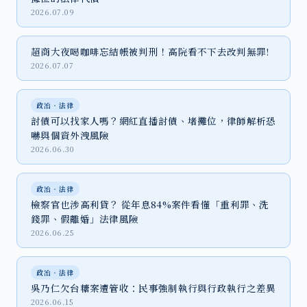
2026.07.09
超商大夜喝咖啡忘結帳被判刑！高院看不下去改判無罪!
2026.07.07
政治‧法律
討債可以找家人嗎？網紅直播討債、堵攤位，律師解析恐
嚇與個資外洩風險
2026.06.30
政治‧法律
檢察官也涉高利貸？ 從年息84%案件看懂「重利罪、洗
錢罪、假離婚」法律風險
2026.06.25
政治‧法律
吳乃仁欠台糖案遭管收：民事強制執行與行政執行之差異
2026.06.15