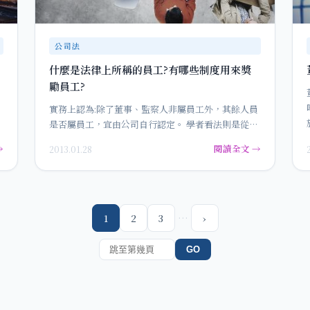
公司法
什麼是法律上所稱的員工?有哪些制度用來獎
勵員工?
實務上認為:除了董事、監察人非屬員工外，其餘人員
是否屬員工，宜由公司自行認定。 學者看法則是從政
策角度觀察，員工的範圍…
→
閱讀全文 →
2013.01.28
…
1
2
3
›
GO