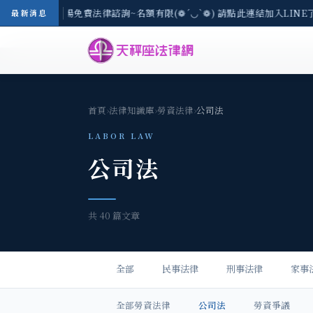
8/3(一) 現場免費法律諮詢~名額有限(❁´◡`❁) 請點此連結加入LINE了
最新消息
首頁
›
法律知識庫
›
勞資法律
›
公司法
LABOR LAW
公司法
共 40 篇文章
全部
民事法律
刑事法律
家事
全部勞資法律
公司法
勞資爭議