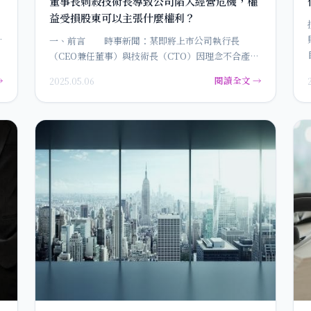
董事長刺殺技術長導致公司陷入經營危機，權
益受損股東可以主張什麼權利？
間
仍
一、前言 時事新聞：某即將上市公司執行長
（CEO兼任董事）與技術長（CTO）因理念不合產生
衝突。執行長…
→
閱讀全文 →
2025.05.06