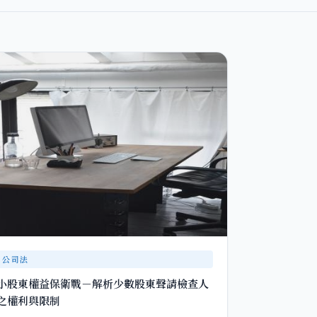
公司法
小股東權益保衛戰－解析少數股東聲請檢查人
之權利與限制