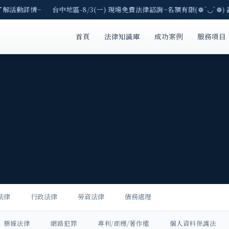
解活動詳情~ 台中地區-8/3(一) 現場免費法律諮詢~名額有限(❁´◡`❁) 請
首頁
法律知識庫
成功案例
服務項目
法律
行政法律
勞資法律
債務處理
票據法律
網路犯罪
專利/商標/著作權
個人資料保護法