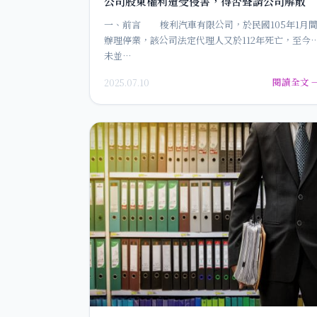
公司股東權利遭受侵害，得否聲請公司解散
一、前言 梭利汽車有限公司，於民國105年1月
辦理停業，該公司法定代理人又於112年死亡，至今
未並…
閱讀全文 
2025.07.10