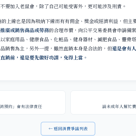
萬不要加入老鼠會，除了自己可能受害外，更可能涉及刑責。
銷的上線也是因為吸納下線而有有佣金、獎金或經濟利益，但主
有
推廣或銷售商品或勞務
的合理市價，向公平交易委員會申請備
是以家庭用品、健康食品、化粧品、健身器材、減肥食品、靈骨
產品銷售為主，另外一提，雖然直銷本身是合法的，但
還是會有
觸直銷前，還是要先做好功課，免得上當。
消預約」會有法律責任
請未成年人幫忙
← 返回消費爭議列表