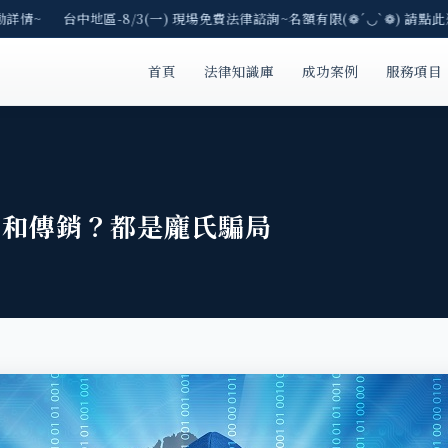
詳情~ 台中地區-8/3(一) 現場免費法律諮詢~名額有限(❁´◡`❁) 請點此
首頁
法律知識庫
成功案例
服務項目
銷和傳銷？都是龐氏騙局