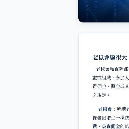
老鼠會騙很
老鼠會和直銷都
畫或組織，參加
得佣金、獎金或
之規定。
老鼠會
：所謂
像老鼠增生一樣
費
、
吸食佣金
的