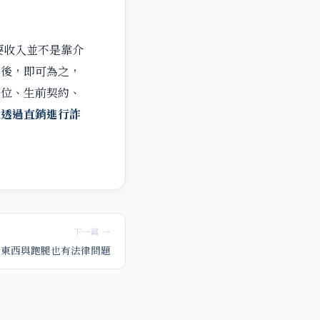
要收入並不是靠介
案後，即可為之，
塔位、生前契約、
人透過直銷進行詐
下一篇 →
賣東西與跑腿也有法律問題