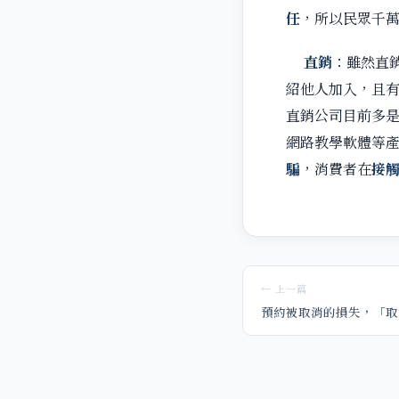
任
，所以民眾千
直銷
：雖然直
紹他人加入，且
直銷公司目前多
網路教學軟體等
騙
，消費者在
接
← 上一篇
預約被取消的損失，「取