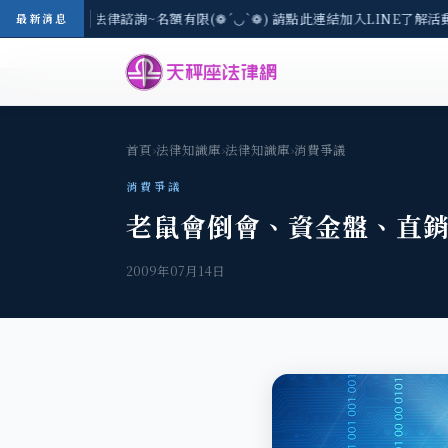
3(一) 現場免費法律諮詢~名額有限(❁´◡`❁) 請點此連結加入LINE了解活動
最新消息
首頁
›
法律知識庫
›
法律知識庫
›
消費爭議
消費爭議
老鼠會倒會、資金盤、直
2009年07月14日