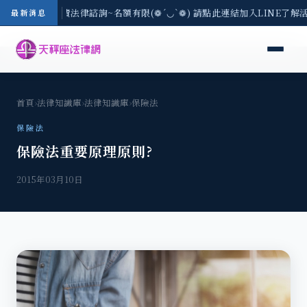
/3(一) 現場免費法律諮詢~名額有限(❁´◡`❁) 請點此連結加入LINE了解
最新消息
首頁
›
法律知識庫
›
法律知識庫
›
保險法
保險法
保險法重要原理原則?
2015年03月10日