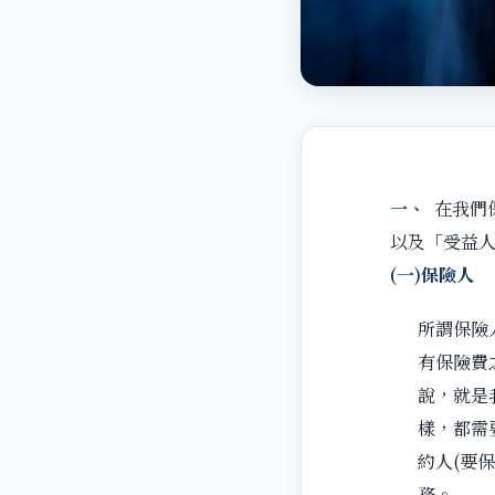
一、
在我們
以及「受益
(
一
)
保險人
所謂保險
有保險費
說，就是
樣，都需
約人(要
務。