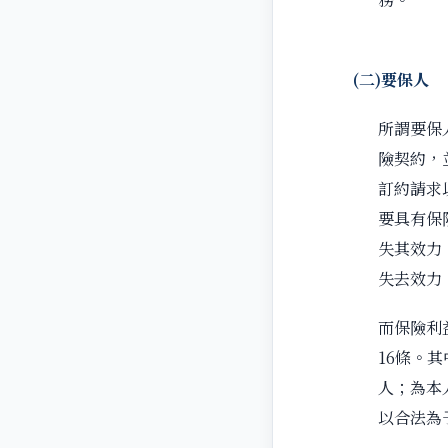
(
二
)
要保人
所謂要保
險契約，
訂約請求
要具有保
失其效力
失去效力
而保險利
16條。
人；為本
以合法為