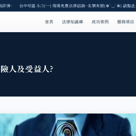
詳情~ 台中地區-8/3(一) 現場免費法律諮詢~名額有限(❁´◡`❁) 請點此連
首頁
法律知識庫
成功案例
服務項目
險人及受益人?