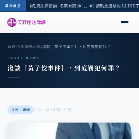
區-8/3(一) 現場免費法律諮詢~名額有限(❁´◡`❁) 請點此連結加入LINE
最新消息
首頁
›
看新聞學法律
›
淺談［黃子佼事件］，到底觸犯何罪？
LEGAL NEWS
淺談［黃子佼事件］，到底觸犯何罪？
2024 年 04 月 15 日
八卦‧娛樂