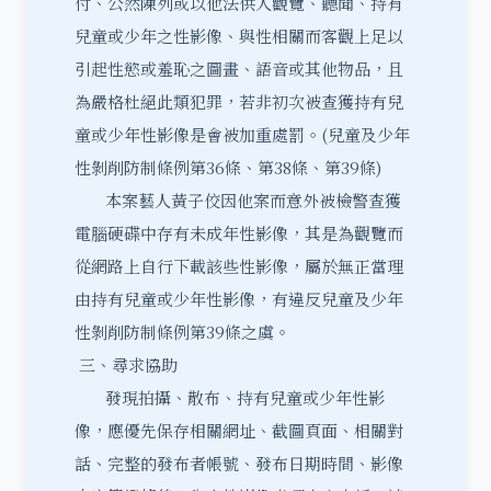
付、公然陳列或以他法供人觀覽、聽聞、持有
兒童或少年之性影像、與性相關而客觀上足以
引起性慾或羞恥之圖畫、語音或其他物品，且
為嚴格杜絕此類犯罪，若非初次被查獲持有兒
童或少年性影像是會被加重處罰。(兒童及少年
性剝削防制條例第36條、第38條、第39條)
本案藝人黃子佼因他案而意外被檢警查獲
電腦硬碟中存有未成年性影像，其是為觀覽而
從網路上自行下載該些性影像，屬於無正當理
由持有兒童或少年性影像，有違反兒童及少年
性剝削防制條例第39條之虞。
三、尋求協助
發現拍攝、散布、持有兒童或少年性影
像，應優先保存相關網址、截圖頁面、相關對
話、完整的發布者帳號、發布日期時間、影像