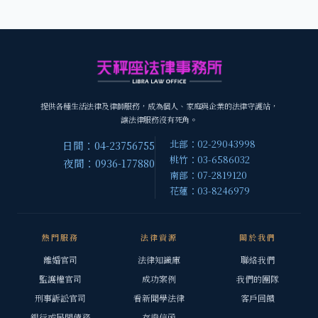
提供各種生活法律及律師服務，成為個人、家庭與企業的法律守護站，
讓法律服務沒有死角。
北部：02-29043998
日間：04-23756755
桃竹：03-6586032
夜間：0936-177880
南部：07-2819120
花蓮：03-8246979
熱門服務
法律資源
關於我們
離婚官司
法律知識庫
聯絡我們
監護權官司
成功案例
我們的團隊
刑事訴訟官司
看新聞學法律
客戶回饋
銀行或民間債務
存證信函