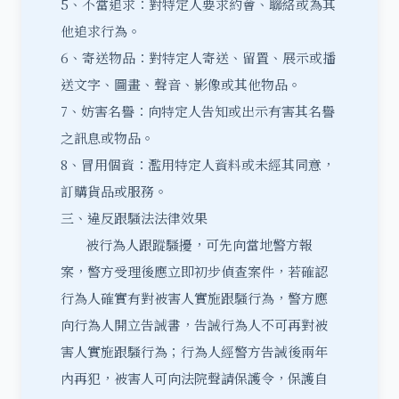
5、不當追求：對特定人要求約會、聯絡或為其
他追求行為。
6、寄送物品：對特定人寄送、留置、展示或播
送文字、圖畫、聲音、影像或其他物品。
7、妨害名譽：向特定人告知或出示有害其名譽
之訊息或物品。
8、冒用個資：濫用特定人資料或未經其同意，
訂購貨品或服務。
三、違反跟騷法法律效果
被行為人跟蹤騷擾，可先向當地警方報
案，警方受理後應立即初步偵查案件，若確認
行為人確實有對被害人實施跟騷行為，警方應
向行為人開立告誡書，告誡行為人不可再對被
害人實施跟騷行為；行為人經警方告誡後兩年
內再犯，被害人可向法院聲請保護令，保護自