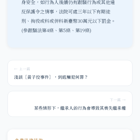
身安全，如行為人後續仍有跟騷行為或其他違
反保護令之情事，法院可處三年以下有期徒
刑、拘役或科或併科新臺幣30萬元以下罰金。
(參跟騷法第4條、第5條、第19條)
← 上一篇
淺談［黃子佼事件］，到底觸犯何罪？
下一篇 →
某些情形下，繼承人的行為會導致其喪失繼承權