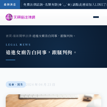
-8/3(一) 現場免費法律諮詢~名額有限(❁´◡`❁) 請點此連結加入LINE
最新消息
首頁
›
看新聞學法律
›
追進女廁告白同事，跟騷判拘。
LEGAL NEWS
追進女廁告白同事，跟騷判拘。
2024 年 04 月 23 日
社會‧民生