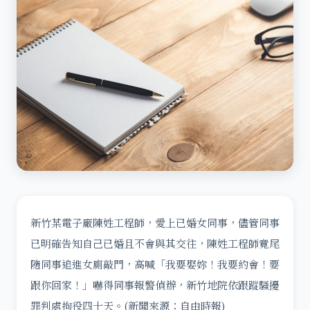
新竹某電子廠陳姓工程師，愛上已婚女同事，儘管同事
已明確告知自己已婚且不會與其交往，陳姓工程師竟尾
隨同事追進女廁敲門，高喊「我要娶妳！我要約會！要
跟你回家！」嚇得同事報警偵辦，新竹地院依跟蹤騷擾
罪判處拘役四十天。(新聞來源：自由時報)