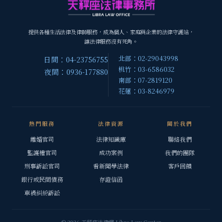
提供各種生活法律及律師服務，成為個人、家庭與企業的法律守護站，
讓法律服務沒有死角。
北部：02-29043998
日間：04-23756755
桃竹：03-6586032
夜間：0936-177880
南部：07-2819120
花蓮：03-8246979
熱門服務
法律資源
關於我們
離婚官司
法律知識庫
聯絡我們
監護權官司
成功案例
我們的團隊
刑事訴訟官司
看新聞學法律
客戶回饋
銀行或民間債務
存證信函
車禍糾紛訴訟