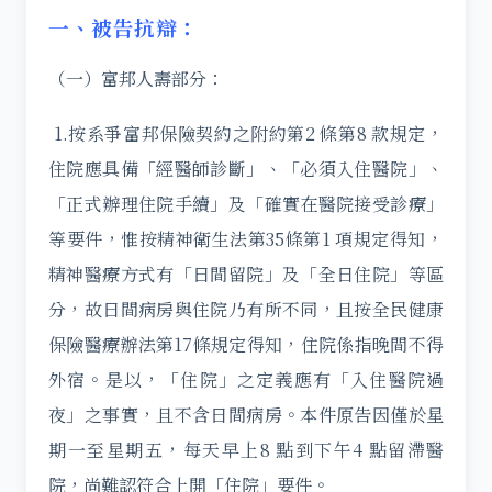
一、被告抗辯：
（一）富邦人壽部分：
1.按系爭富邦保險契約之附約第2 條第8 款規定，
住院應具備「經醫師診斷」、「必須入住醫院」、
「正式辦理住院手續」及「確實在醫院接受診療」
等要件，惟按精神衛生法第35條第1 項規定得知，
精神醫療方式有「日間留院」及「全日住院」等區
分，故日間病房與住院乃有所不同，且按全民健康
保險醫療辦法第17條規定得知，住院係指晚間不得
外宿。是以，「住院」之定義應有「入住醫院過
夜」之事實，且不含日間病房。本件原告因僅於星
期一至星期五，每天早上8 點到下午4 點留滯醫
院，尚難認符合上開「住院」要件。