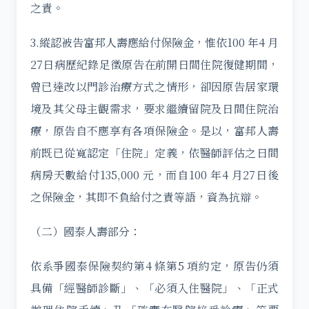
之責。
3.縱認被告富邦人壽應給付保險金，惟依100 年4 月
27日病歷紀錄足徵原告在前開日間住院復健期間，
曾已達改以門診治療方式之情形，卻因原告居家環
境及其父母主觀需求，要求繼續留院及日間住院治
療，原告自不應享有各項保險金。是以，富邦人壽
前既已從寬認定「住院」定義，依醫師評估之日間
病房天數給付135,000 元，而自100 年4 月27日後
之保險金，其即不負給付之責等語，資為抗辯。
（二）國泰人壽部分：
依系爭國泰保險契約第4 條第5 項約定，原告仍須
具備「經醫師診斷」、「必須入住醫院」、「正式