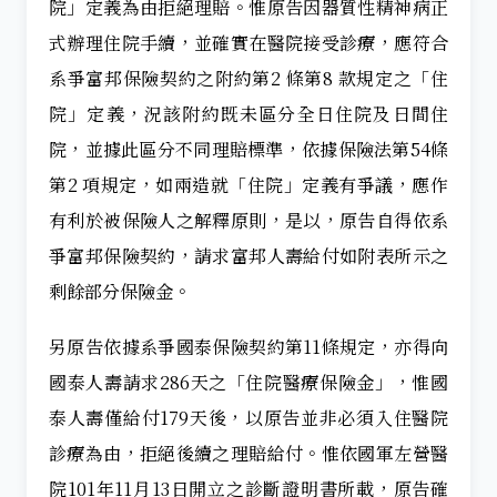
院」定義為由拒絕理賠。惟原告因器質性精神病正
式辦理住院手續，並確實在醫院接受診療，應符合
系爭富邦保險契約之附約第2 條第8 款規定之「住
院」定義，況該附約既未區分全日住院及日間住
院，並據此區分不同理賠標準，依據保險法第54條
第2 項規定，如兩造就「住院」定義有爭議，應作
有利於被保險人之解釋原則，是以，原告自得依系
爭富邦保險契約，請求富邦人壽給付如附表所示之
剩餘部分保險金。
另原告依據系爭國泰保險契約第11條規定，亦得向
國泰人壽請求286天之「住院醫療保險金」，惟國
泰人壽僅給付179天後，以原告並非必須入住醫院
診療為由，拒絕後續之理賠給付。惟依國軍左營醫
院101年11月13日開立之診斷證明書所載，原告確