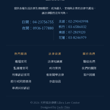
提供各種生活法律及律師服務，成為個人、家庭與企業的法律守護站，
讓法律服務沒有死角。
北部：02-29043998
日間：04-23756755
桃竹：03-6586032
夜間：0936-177880
南部：07-2819120
花蓮：03-8246979
熱門服務
法律資源
關於我們
離婚官司
法律知識庫
聯絡我們
監護權官司
成功案例
我們的團隊
刑事訴訟官司
看新聞學法律
客戶回饋
銀行或民間債務
存證信函
車禍糾紛訴訟
© 2026 天秤座法律網 Libra Law Center
Designed by
Jack Chiu