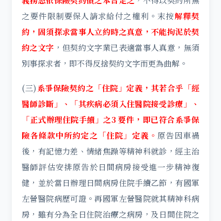
義務悉依保險契約債之本旨定之
，不得以契約所無
之要件限制要保人請求給付之權利。末按
解釋契
約，固須探求當事人立約時之真意，不能拘泥於契
約之文字
，但契約文字業已表適當事人真意，無須
別事探求者，即不得反捨契約文字而更為曲解。
(三)
系爭保險契約之「住院」定義，其若合乎「經
醫師診斷」、「其疾病必須入住醫院接受診療」、
「正式辦理住院手續」之3 要件，即已符合系爭保
險各條款中所約定之「住院」定義。
原告因車禍
後，有記憶力差、情緒焦躁等精神科就診，經主治
醫師評估安排原告於日間病房接受進一步精神復
健，並於當日辦理日間病房住院手續乙節，有國軍
左營醫院病歷可證。再國軍左營醫院就其精神科病
房，雖有分為全日住院治療之病房，及日間住院之