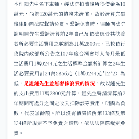
本件鍾先生名下車輛，經法院拍賣後所得價金為10
萬元，尚餘120萬元的債務未清償，故於清算完畢
後律師向法院聲請免責。聲請免責時，律師向法院
說明鍾先生聲請清算前2年自己及依法應受其扶養
者所必要生活費用之數額為11萬2800元，已較依行
政院內政部所公告之107年度台灣省每人每月最低
生活費用1萬0244元之生活標準金額所計算之2年生
活必要費用計24萬5856元（1萬0244元*12*2）為
低，
足證鍾先生並無奢侈浪費的情況
。故以鍾先生
的支出費用11萬2800元計算，鍾先生聲請清算前2
年期間可處分之固定收入扣除該等費用，明顯為負
數，代表無餘額。所以沒有債清條例第133條及第
134條所規定不予免責之情形，依法法院應裁定免
責。