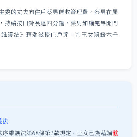
主委的丈夫向住戶蔡男催收管理費，蔡男在屋
，持續按門鈴長達四分鐘，蔡男如廁完畢開門
序維護法》藉端滋擾住戶罪，判王女罰鍰六千
護法
秩序維護法第68條第2款規定，王女已為藉端
滋