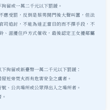
下拘留或一萬二千元以下罰鍰。
不應受罰，反倒是蔡男開門後大聲叫囂，但法
官司追討，不能為達正當目的而不擇手段，不
鈴、滋擾住戶方式催收，最後認定王女擾鄰屬
以下拘留或新臺幣一萬二千元以下罰鍰：
房屋近旁焚火而有危害安全之虞者。
行號、公共場所或公眾得出入之場所者。
者。