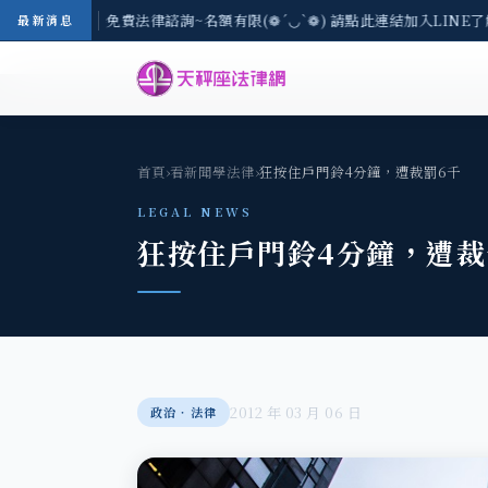
-8/3(一) 現場免費法律諮詢~名額有限(❁´◡`❁) 請點此連結加入LINE了
最新消息
首頁
›
看新聞學法律
›
狂按住戶門鈴4分鐘，遭裁罰6千
LEGAL NEWS
狂按住戶門鈴4分鐘，遭裁
2012 年 03 月 06 日
政治‧法律