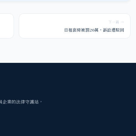
下一篇 →
日租套房被罰20萬，訴訟遭駁回
與企業的法律守護站，