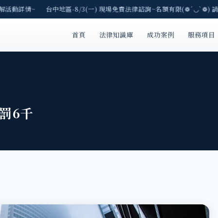
解活動詳情~ 台中地區-8/3(一) 現場免費法律諮詢~名額有限(❁´◡`❁) 
首頁
法律知識庫
成功案例
服務項目
罰6千