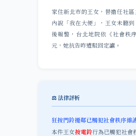
家住新北市的王女，替擔任社區
內說「我在大便」，王女未聽到
後報警，台北地院依《社會秩
元，她抗告昨遭駁回定讞。
⚖️ 法律評析
狂按門鈴擾鄰已觸犯社會秩序維
本件王女
按電鈴
行為已觸犯社會