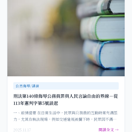
公然侮辱/誹謗
刑法第140條侮辱公務員罪與人民言論自由的界線－從
113年憲判字第5號談起
一、前情提要 在日常生活中，民眾與公務員的互動時常充滿張
力，尤其在執法現場，例如交通違規被攔下時，民眾因不滿而
怒罵…
閱讀全文 →
2025.11.17