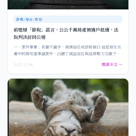
詐欺/侵占/背信
前媳婦「節稅」謊言，公公千萬房產被過戶抵債，法
院判決討回公道
一、案件事實：長輩不識字，親情信任成詐財破口 這起發生在
臺中的房地產爭議案件，凸顯了親誼信任與經濟壓力交織下的
法律…
閱讀全文 →
2025.12.08