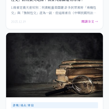
1.兩者定義天差地別：刑責輕重是關鍵 許多民眾常將「乘機性
交」與「強制性交」混為一談，但這兩者在《中華民國刑法》
中…
閱讀全文 →
2025.12.19
詐欺/侵占/背信