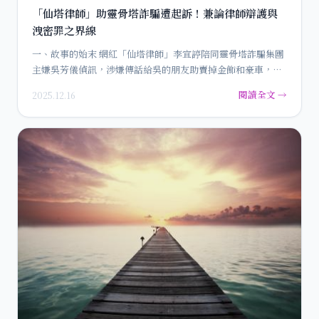
「仙塔律師」助靈骨塔詐騙遭起訴！兼論律師辯護與
洩密罪之界線
一、故事的始末 網紅「仙塔律師」李宜諪陪同靈骨塔詐騙集團
主嫌吳芳儀偵訊，涉嫌傳話給吳的朋友助賣掉金飾和豪車，律
師趙浩程…
閱讀全文 →
2025.12.16