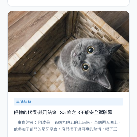
車禍法律
僥倖的代價-談刑法第 185 條之 3不能安全駕駛罪
事實經過： 阿凌是一名朝九晚五的上班族。某個週五晚上，
他參加了部門的尾牙聚會，席間拗不過同事的熱情，喝了三…