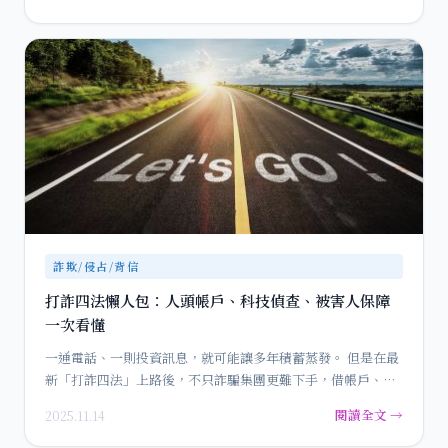
詐欺/侵占/背信
打詐四法懶人包：人頭帳戶、科技偵查、被害人保障
一次看懂
一通電話、一則投資訊息，就可能讓多年積蓄蒸發。 但是在最
新「打詐四法」上路後，不只詐騙集團更難下手，借帳戶、幫
忙收款的…
閱讀全文 →
2025.11.14