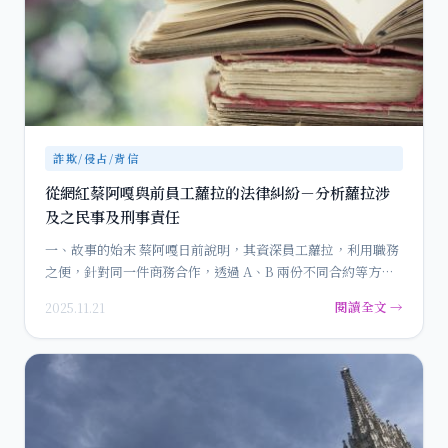
詐欺/侵占/背信
從網紅蔡阿嘎與前員工蘿拉的法律糾紛－分析蘿拉涉
及之民事及刑事責任
一、故事的始末 蔡阿嘎日前說明，其資深員工蘿拉，利用職務
之便，針對同一件商務合作，透過 A、B 兩份不同合約等方
式，私…
閱讀全文 →
2025.11.21