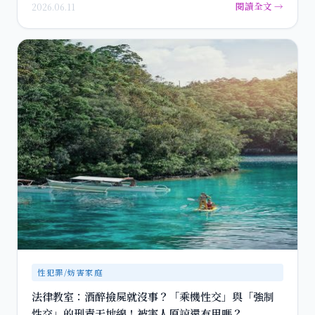
閱讀全文 →
2026.06.11
性犯罪/妨害家庭
法律教室：酒醉撿屍就沒事？「乘機性交」與「強制
性交」的刑責天地線！被害人原諒還有用嗎？