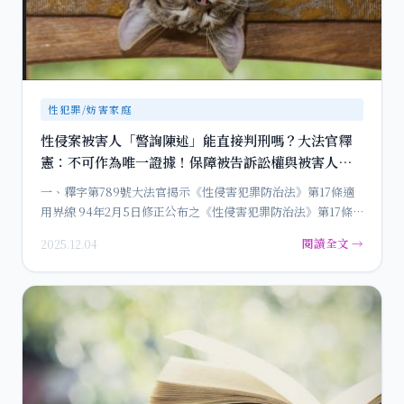
性犯罪/妨害家庭
性侵案被害人「警詢陳述」能直接判刑嗎？大法官釋
憲：不可作為唯一證據！保障被告訴訟權與被害人保
護的重大平衡點
一、釋字第789號大法官揭示《性侵害犯罪防治法》第17條適
用界線 94年2月5日修正公布之《性侵害犯罪防治法》第17條…
閱讀全文 →
2025.12.04