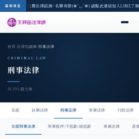
/3(一) 現場免費法律諮詢~名額有限(❁´◡`❁) 請點此連結加入LINE了解活
最新消息
首頁
›
法律知識庫
›
刑事法律
CRIMINAL LAW
刑事法律
共 393 篇文章
全部
民事法律
刑事法律
家事法律
行政法律
全部刑事法律
刑事程序/不起訴/緩起訴
車禍法律
詐欺