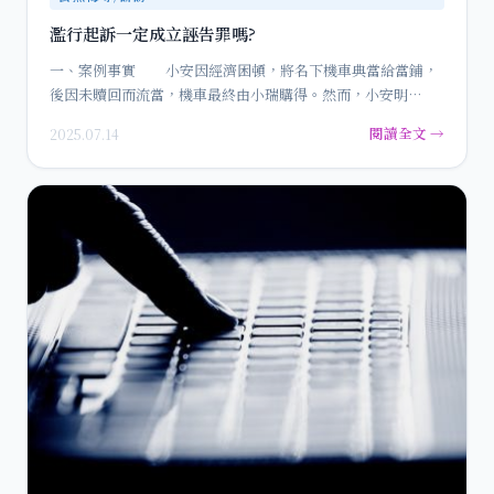
濫行起訴一定成立誣告罪嗎?
一、案例事實 小安因經濟困頓，將名下機車典當給當鋪，
後因未贖回而流當，機車最終由小瑞購得。然而，小安明…
閱讀全文 →
2025.07.14