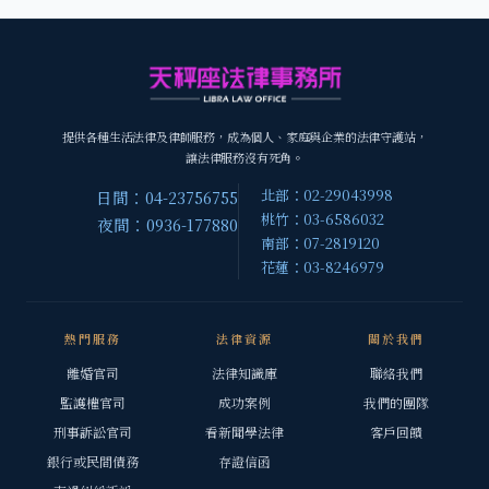
提供各種生活法律及律師服務，成為個人、家庭與企業的法律守護站，
讓法律服務沒有死角。
北部：02-29043998
日間：04-23756755
桃竹：03-6586032
夜間：0936-177880
南部：07-2819120
花蓮：03-8246979
熱門服務
法律資源
關於我們
離婚官司
法律知識庫
聯絡我們
監護權官司
成功案例
我們的團隊
刑事訴訟官司
看新聞學法律
客戶回饋
銀行或民間債務
存證信函