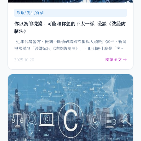
詐欺/侵占/背信
你以為的洗錢，可能和你想的不太一樣- 淺談《洗錢防
制法》
近年台灣警方、檢調不斷偵破跨國詐騙與人頭帳戶案件，新聞
裡常聽到「涉嫌違反《洗錢防制法》」，但到底什麼是「洗
錢」…
閱讀全文 →
2025.10.20