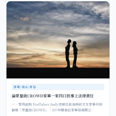
詐欺/侵占/背信
論眾量級CROWD家寧一家四口民事上法律責任
一、案例說明 YouTuber Andy老師日前指與前女友家寧共同
創辦「眾量級CROWD」，107年間委託家寧母親開立…