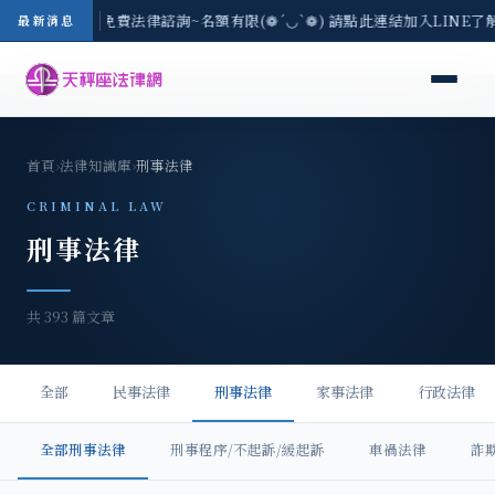
/3(一) 現場免費法律諮詢~名額有限(❁´◡`❁) 請點此連結加入LINE了解
最新消息
首頁
›
法律知識庫
›
刑事法律
CRIMINAL LAW
刑事法律
共 393 篇文章
全部
民事法律
刑事法律
家事法律
行政法律
全部刑事法律
刑事程序/不起訴/緩起訴
車禍法律
詐欺