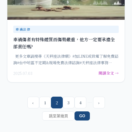
車禍法律
車禍傷者有特殊體質而傷勢嚴重，他方一定要承擔全
部責任嗎?
更多文章請搜尋《天秤座法律網》#加LINE或致電了解免費諮
詢#台中地區不定期&現場免費法律諮詢#天秤座法律事務…
閱讀全文 →
2025.07.03
…
‹
1
2
3
4
›
GO