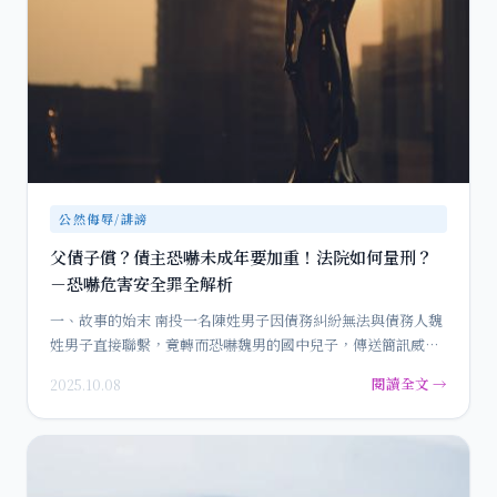
公然侮辱/誹謗
父債子償？債主恐嚇未成年要加重！法院如何量刑？
－恐嚇危害安全罪全解析
一、故事的始末 南投一名陳姓男子因債務糾紛無法與債務人魏
姓男子直接聯繫，竟轉而恐嚇魏男的國中兒子，傳送簡訊威脅
「要…
閱讀全文 →
2025.10.08