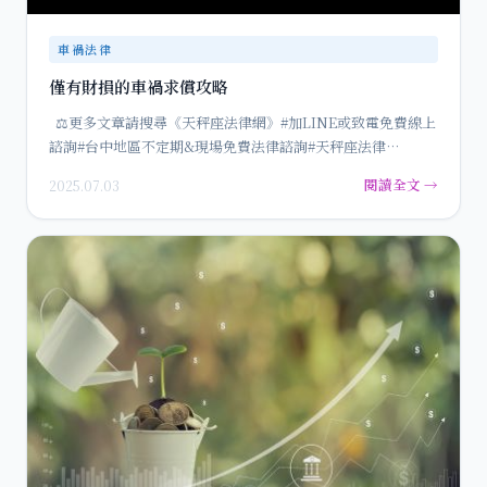
車禍法律
僅有財損的車禍求償攻略
⚖️更多文章請搜尋《天秤座法律網》#加LINE或致電免費線上
諮詢#台中地區不定期&現場免費法律諮詢#天秤座法律…
閱讀全文 →
2025.07.03