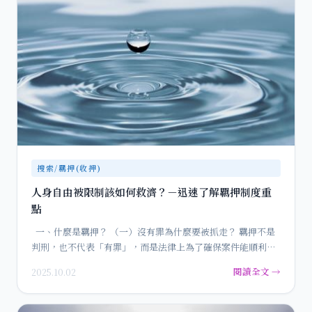
搜索/羈押(收押)
人身自由被限制該如何救濟？－迅速了解羈押制度重
點
一、什麼是羈押？ （一）沒有罪為什麼要被抓走？ 羈押不是
判刑，也不代表「有罪」，而是法律上為了確保案件能順利
偵…
閱讀全文 →
2025.10.02