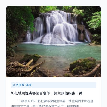
公然侮辱/誹謗
彰化地主疑毒害逾百隻羊，飼主預估損害千萬
一、故事的始末 彰化縣羊舍飼主控訴，地主疑因土地租金
糾紛在其羊舍下毒，導致逾百隻羊死亡，初估損失…