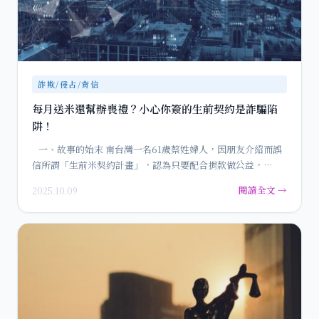
詐欺/侵占/背信
每月送米還幫辦喪禮？小心你簽的生前契約是詐騙陷
阱！
一、故事的始末 南台灣一名61歲蔡姓婦人，因朋友介紹而誤
信所謂「生前米契約計畫」，認為只要配合捐款做公益，…
閱讀全文 →
2025.10.09