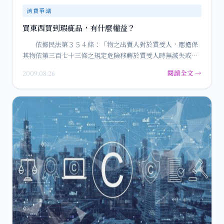
消費爭議
買東西買到瑕疵品，有什麼權益？
依據民法第３５４條：「物之出賣人對於買受人，應擔保
其物依第三百七十三條之規定危險移轉於買受人時無滅失或減
少其價值之瑕…
閱讀全文 →
2009.08.26