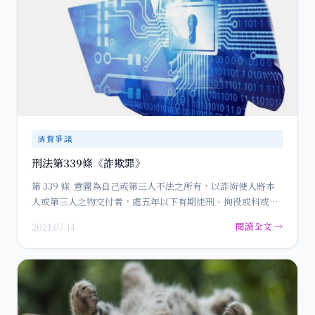
消費爭議
刑法第339條《詐欺罪》
第 339 條 意圖為自己或第三人不法之所有，以詐術使人將本
人或第三人之物交付者，處五年以下有期徒刑、拘役或科或併
科…
閱讀全文 →
2021.07.14