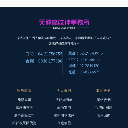
提供各種生活法律及律師服務，成為個人、家庭與企業的法律守護站，
讓法律服務沒有死角。
北部：02-29043998
日間：04-23756755
桃竹：03-6586032
夜間：0936-177880
南部：07-2819120
花蓮：03-8246979
熱門服務
法律資源
關於我們
離婚官司
法律知識庫
聯絡我們
監護權官司
成功案例
我們的團隊
刑事訴訟官司
看新聞學法律
客戶回饋
銀行或民間債務
存證信函