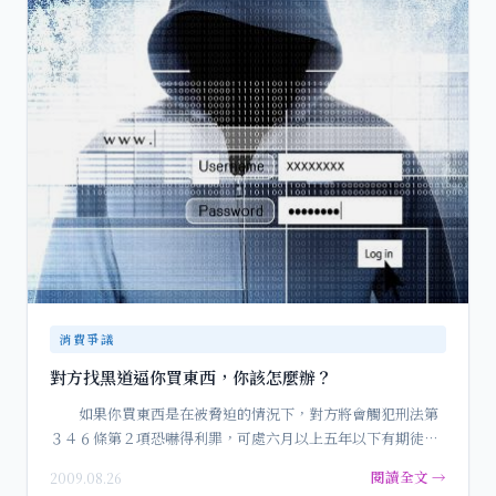
消費爭議
對方找黑道逼你買東西，你該怎麼辦？
如果你買東西是在被脅迫的情況下，對方將會觸犯刑法第
３４６條第２項恐嚇得利罪，可處六月以上五年以下有期徒
刑，得併科一千…
閱讀全文 →
2009.08.26