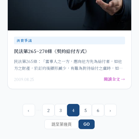
消費爭議
民法第265~270條《契約給付方式》
民法第265條：「當事人之一方，應向他方先為給付者，如他
方之財產，於訂約後顯形減少，有難為對待給付之虞時，如他
方未為對待…
閱讀全文 →
2009.08.25
…
‹
2
3
4
5
6
›
GO