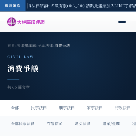
3(一) 現場免費法律諮詢~名額有限(❁´◡`❁) 請點此連結加入LINE了解活動
最新消息
首頁
›
法律知識庫
›
民事法律
›
消費爭議
CIVIL LAW
消費爭議
共 66 篇文章
全部
民事法律
刑事法律
家事法律
行政法律
全部民事法律
存證信函
婦女法律
繼承/遺囑
租