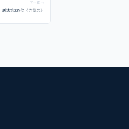
下一篇 →
刑法第339條《詐欺罪》