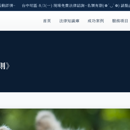
動詳情~ 台中地區-8/3(一) 現場免費法律諮詢~名額有限(❁´◡`❁) 請點此
首頁
法律知識庫
成功案例
服務項目
則》