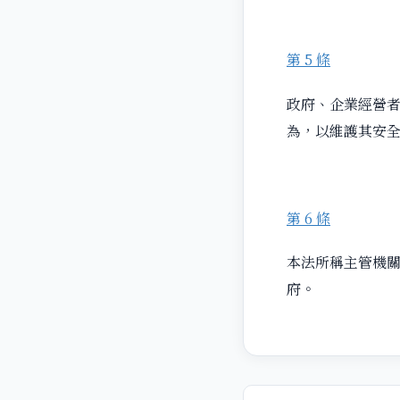
第 5 條
政府、企業經營
為，以維護其安
第 6 條
本法所稱主管機關
府。