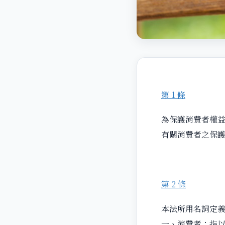
第 1 條
為保護消費者權
有關消費者之保
第 2 條
本法所用名詞定
一、消費者：指