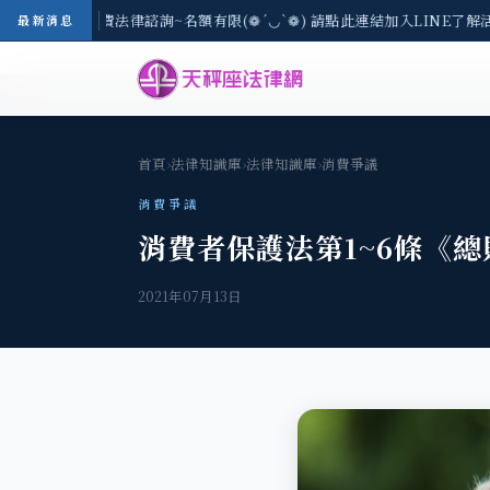
3(一) 現場免費法律諮詢~名額有限(❁´◡`❁) 請點此連結加入LINE了解活
最新消息
首頁
›
法律知識庫
›
法律知識庫
›
消費爭議
消費爭議
消費者保護法第1~6條《總
2021年07月13日