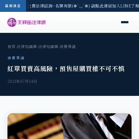
-8/3(一) 現場免費法律諮詢~名額有限(❁´◡`❁) 請點此連結加入LINE了
最新消息
首頁
›
法律知識庫
›
法律知識庫
›
消費爭議
消費爭議
紅單買賣高風險，預售屋購買權不可不慎
2021年07月14日