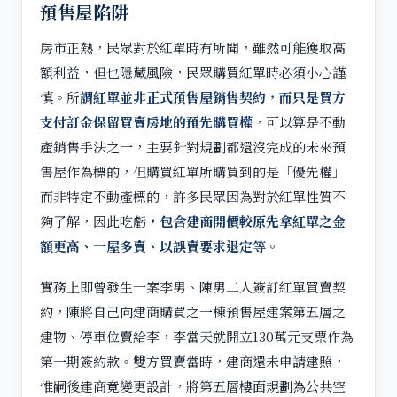
預售屋陷阱
房市正熱，民眾對於紅單時有所聞，雖然可能獲取高
額利益，但也隱藏風險，民眾購買紅單時必須小心謹
慎。所
謂紅單並非正式預售屋銷售契約，而只是買方
支付訂金保留買賣房地的預先購買權
，可以算是不動
產銷售手法之一，主要針對規劃都還沒完成的未來預
售屋作為標的，但購買紅單所購買到的是「優先權」
而非特定不動產標的，許多民眾因為對於紅單性質不
夠了解，因此吃虧
，包含建商開價較原先拿紅單之金
額更高、一屋多賣、以誤賣要求退定等
。
實務上即曾發生一案李男、陳男二人簽訂紅單買賣契
約，陳將自己向建商購買之一棟預售屋建案第五層之
建物、停車位賣給李，李當天就開立130萬元支票作為
第一期簽約款。雙方買賣當時，建商還未申請建照，
惟嗣後建商竟變更設計，將第五層樓面規劃為公共空