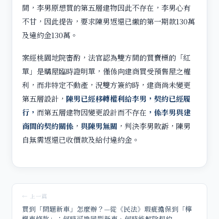
間，李男原想買的第五層建物因此不存在，李男心有
不甘，因此提告，要求陳男返還已繳的第一期款130萬
及違約金130萬。
案經桃園地院審酌，法官認為雙方間的買賣標的「紅
單」是購屋臨時證明單，僅係向建商買受預售屋之權
利，而非特定不動產，況雙方簽約時，建商尚未變更
第五層設計，
陳男已經移轉權利給李男，契約已經履
行，
而第五層建物因變更設計而不存在
，係李男與建
商間的契約關係
，
與陳男無關
，判決李男敗訴，陳男
自無需返還已收價款及給付違約金。
← 上一篇
買到「問題新車」怎麼辦？—從《民法》瑕疵擔保到「檸
檬車條款」：何時可換同型新車、何時能解除契約