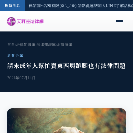
3(一) 現場免費法律諮詢~名額有限(❁´◡`❁) 請點此連結加入LINE了解活動
最新消息
首頁
›
法律知識庫
›
法律知識庫
›
消費爭議
消費爭議
請未成年人幫忙賣東西與跑腿也有法律問題
2021年07月14日