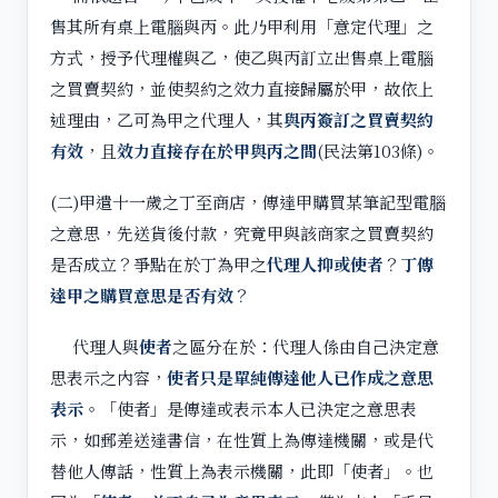
售其所有桌上電腦與丙。此乃甲利用「意定代理」之
方式，授予代理權與乙，使乙與丙訂立出售桌上電腦
之買賣契約，並使契約之效力直接歸屬於甲，故依上
述理由，乙可為甲之代理人，其
與丙簽訂之買賣契約
有效
，且
效力直接存在於甲與丙之間
(民法第103條)。
(二)甲遣十一歲之丁至商店，傳達甲購買某筆記型電腦
之意思，先送貨後付款，究竟甲與該商家之買賣契約
是否成立？爭點在於丁為甲之
代理人抑或使者
？
丁傳
達甲之購買意思是否有效
？
代理人與
使者
之區分在於：代理人係由自己決定意
思表示之內容，
使者只是單純傳達他人已作成之意思
表示
。「使者」是傳達或表示本人已決定之意思表
示，如郵差送達書信，在性質上為傳達機關，或是代
替他人傳話，性質上為表示機關，此即「使者」。也