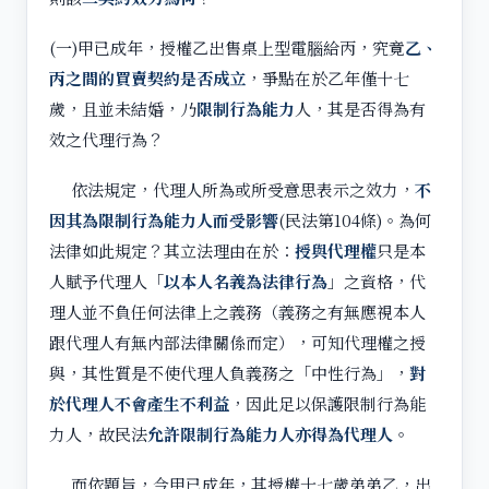
(一)甲已成年，授權乙出售桌上型電腦給丙，究竟
乙、
丙之間的買賣契約是否成立
，爭點在於乙年僅十七
歲，且並未結婚，乃
限制行為能力
人，其是否得為有
效之代理行為？
依法規定，代理人所為或所受意思表示之效力，
不
因其為限制行為能力人而受影響
(民法第104條)。為何
法律如此規定？其立法理由在於：
授與代理權
只是本
人賦予代理人「
以本人名義為法律行為
」之資格，代
理人並不負任何法律上之義務（義務之有無應視本人
跟代理人有無內部法律關係而定），可知代理權之授
與，其性質是不使代理人負義務之「中性行為」，
對
於代理人不會產生不利益
，因此足以保護限制行為能
力人，故民法
允許限制行為能力人亦得為代理人
。
而依題旨，今甲已成年，其授權十七歲弟弟乙，出