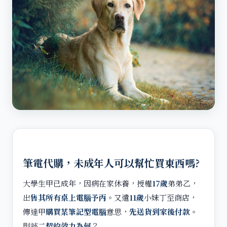
筆電代購，未成年人可以幫忙買東西嗎?
大學生甲已成年，因病在家休養，授權
17歲
弟弟乙，
出
售其所有桌上電腦予丙
。又遣
11歲
小妹丁至商店，
傳達甲
購買某筆記型電腦
意思，
先送貨到家後付款
。
則該
二契約效力為何
？