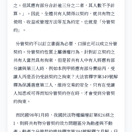
之。但其應有部分合計逾三分之二者，其人數不予計
算。」。因此，全體共有人間得以契約，就共有物之
使用、收益或管理方法等互為約定，也就是「分管契
約」。
分管契約不以訂立書面為必要，口頭也可以成立分管
契約。分管契約性質上屬債權行為，針對訂立契約之
共有人當然具有拘束，但是若共有人中有人將應有部
分讓與第三人時，例如本例甲將應有部分賣給丙，受
讓人丙是否仍受該契約之拘束？大法官釋字第349號解
釋為保護善意第三人，維持交易的安全，只有在受讓
人知悉或可得而知分管契約存在時，才會受到分管契
約拘束。
而民國98年1月時，我國民法物權編增訂第826條之
1，則將共有物分管契約效力問題區分為動產與不動
產，動產之分管契約維持釋字第394號解釋之見解，只