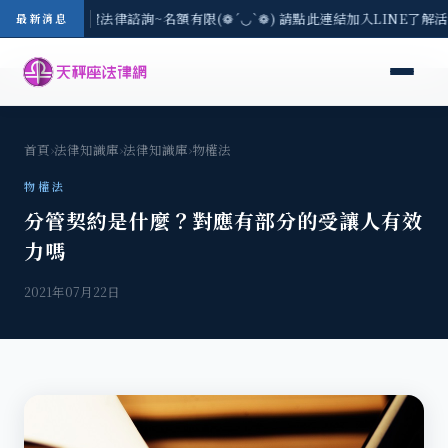
/3(一) 現場免費法律諮詢~名額有限(❁´◡`❁) 請點此連結加入LINE了解
最新消息
首頁
›
法律知識庫
›
法律知識庫
›
物權法
物權法
分管契約是什麼？對應有部分的受讓人有效
力嗎
2021年07月22日