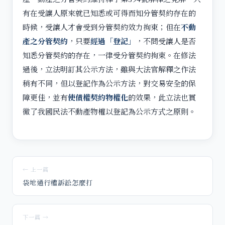
有在受讓人原來就已知悉或可得而知分管契約存在的
時候，受讓人才會受到分管契約效力拘束；但在
不動
產之分管契約
，只要
經過
「
登記
」
，不問受讓人是否
知悉分管契約的存在，一律受分管契約拘束。在修法
過後，立法明訂其公示方法，雖與大法官解釋之作法
稍有不同，但以登記作為公示方法，對交易安全的保
障更佳，並有
使債權契約物權化
的效果，此立法也貫
徹了我國民法不動產物權以登記為公示方式之原則。
← 上一篇
袋地通行權訴訟怎麼打
下一篇 →