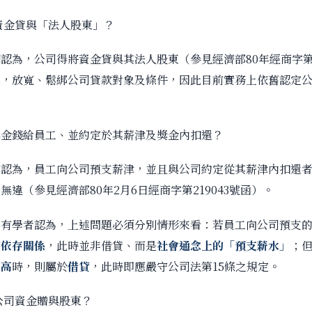
資金貸與「法人股東」？
為，公司得將資金貸與其法人股東（參見經濟部80年經商字第28
正，放寬、鬆綁公司貸款對象及條件，因此目前實務上依舊認定
與金錢給員工、並約定於其薪津及獎金內扣還？
部認為，員工向公司預支薪津，並且與公司約定從其薪津內扣還
無違（參見經濟部80年2月6日經商字第219043號函）。
國有學者認為，上述問題必須分別情形來看：若員工向公司預支
有
依存關係
，此時並非借貸、而是
社會通念上的「預支薪水」
；
過高
時，則屬於
借貸
，此時即應嚴守公司法第15條之規定。
公司資金贈與股東？