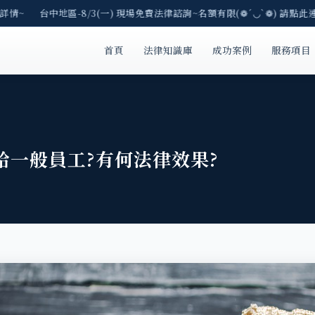
情~ 台中地區-8/3(一) 現場免費法律諮詢~名額有限(❁´◡`❁) 請點此連
首頁
法律知識庫
成功案例
服務項目
給一般員工?有何法律效果?