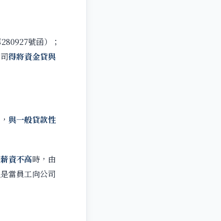
0927號函）；
公司
得將資金貸與
者，
與一般貸款性
的
薪資不高
時，由
但是當員工向公司