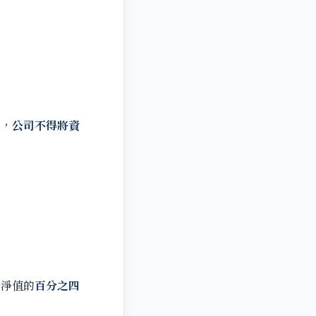
上，
公司不得將資
業淨值的
百分之四