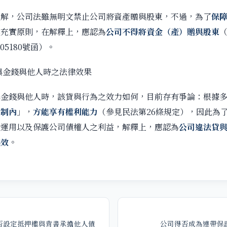
解，公司法雖無明文禁止公司將資產贈與股東，不過，為了
保
本充實原則，在解釋上，應認為
公司不得將資金（產）贈與股東
（
005180號函）。
與金錢與他人時之法律效果
金錢與他人時，該貸與行為之效力如何，目前存有爭論：根據多
限制內
」，
方能享有權利能力
（參見民法第26條規定），因此為
金運用以及保護公司債權人之利益，解釋上，應認為
公司違法貸
無效
。
否設定抵押權與背書承擔他人債
公司得否成為連帶保