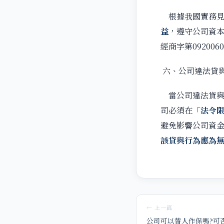
根據我國實務見
益
，遵守公司資
經商字第092006
六、公司違法貸
當公司違法貸與
司必須在「
法令
避免影響公司資
該貸與行為應為
← 上一篇
公司可以替人作保嗎?可