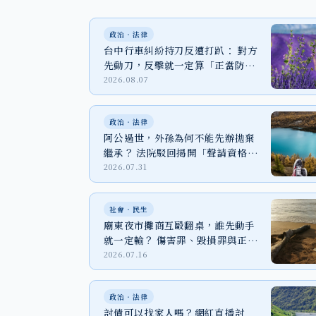
政治‧法律
台中行車糾紛持刀反遭打趴： 對方
先動刀，反擊就一定算「正當防
衛」嗎？
2026.08.07
政治‧法律
阿公過世，外孫為何不能先辦拋棄
繼承？ 法院駁回揭開「聲請資格」
關鍵
2026.07.31
社會‧民生
廟東夜市攤商互毆翻桌，誰先動手
就一定輸？ 傷害罪、毀損罪與正當
防衛一次看
2026.07.16
政治‧法律
討債可以找家人嗎？網紅直播討