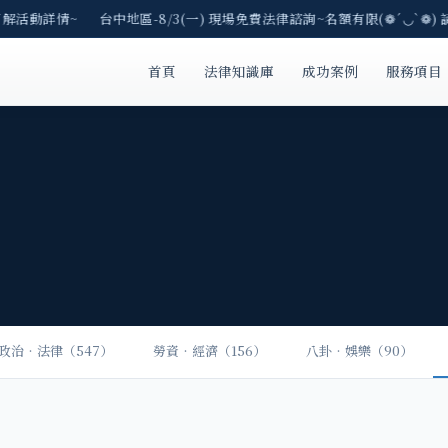
了解活動詳情~ 台中地區-8/3(一) 現場免費法律諮詢~名額有限(❁´◡`❁)
首頁
法律知識庫
成功案例
服務項目
政治‧法律（547）
勞資‧經濟（156）
八卦‧娛樂（90）