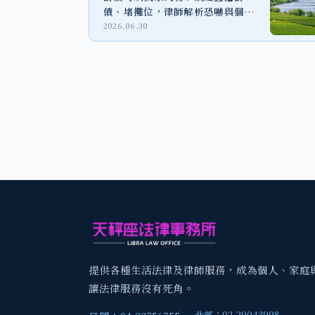
債、堵攤位，律師解析恐嚇與個資
外洩風險
2026.06.30
提供各種生活法律及律師服務，成為個人、家庭
讓法律服務沒有死角。
北部：02-29043998