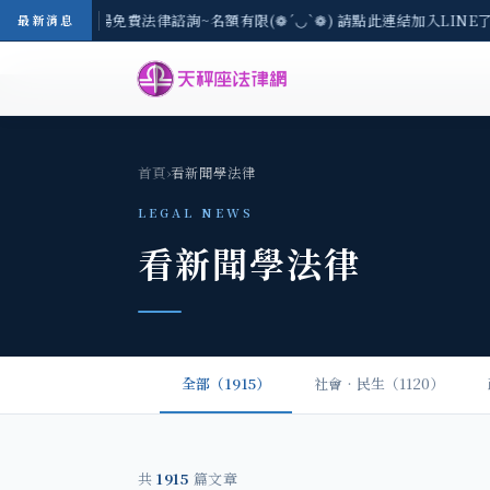
區-8/3(一) 現場免費法律諮詢~名額有限(❁´◡`❁) 請點此連結加入LINE
最新消息
首頁
›
看新聞學法律
LEGAL NEWS
看新聞學法律
全部（1915）
社會‧民生（1120）
共
1915
篇文章