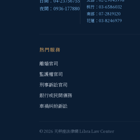
日間：04-23756755
桃竹：03-6586032
夜間：0936-177880
南部：07-2819120
花蓮：03-8246979
熱門服務
離婚官司
監護權官司
刑事訴訟官司
銀行或民間債務
車禍糾紛訴訟
© 2026 天秤座法律網 Libra Law Center