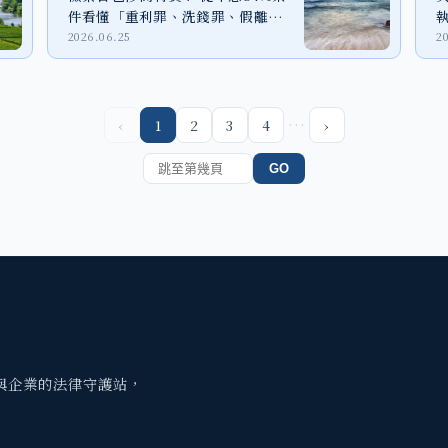
件看懂「重利罪、洗錢罪、假離
婚」法律風險
2026.06.25
2
…
‹
1
2
3
4
›
GO
與企業的法律守護站，