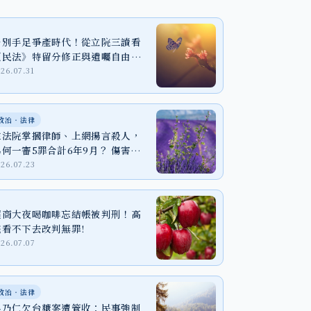
告別手足爭產時代！從立院三讀看
《民法》特留分修正與遺囑自由之
實踐
026.07.31
政治‧法律
在法院掌摑律師、上網揚言殺人，
為何一審5罪合計6年9月？ 傷害、
恐嚇與個資法一次看懂
026.07.23
超商大夜喝咖啡忘結帳被判刑！高
院看不下去改判無罪!
026.07.07
政治‧法律
吳乃仁欠台糖案遭管收：民事強制