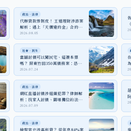
政治‧法律
代辦貸款慘剝皮！ 王道理財涉詐案
解析：遇上「天價違約金」合約該
2
怎麼辦？
2026.08.05
社會‧民生
當舖討債可以闖民宅、逼簽本票
嗎？ 屏東竹田350萬債務案：恐嚇
取財、強制罪與家屬自保
2026.07.24
2
政治‧法律
網紅直播討債涉組織犯罪？律師解
析：找家人討債、圍堵攤位的法律
2
代價
2026.07.09
政治‧法律
檢察官也涉高利貸？ 從年息84%案