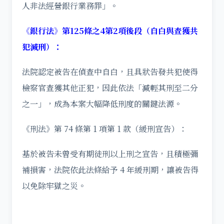
人非法經營銀行業務罪」。
《銀行法》第125條之4第2項後段（自白與查獲共
犯減刑）：
法院認定被告在偵查中自白，且具狀告發共犯使得
檢察官查獲其他正犯，因此依法「減輕其刑至二分
之一」，成為本案大幅降低刑度的關鍵法源。
《刑法》第 74 條第 1 項第 1 款（緩刑宣告）：
基於被告未曾受有期徒刑以上刑之宣告，且積極彌
補損害，法院依此法條給予 4 年緩刑期，讓被告得
以免除牢獄之災。