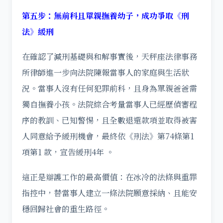
第五步：無前科且單親撫養幼子，成功爭取《刑
法》緩刑
在確認了減刑基礎與和解事實後，天秤座法律事務
所律師進一步向法院陳報當事人的家庭與生活狀
況。當事人沒有任何犯罪前科，且身為單親爸爸需
獨自撫養小孩。法院綜合考量當事人已經歷偵審程
序的教訓、已知警惕，且全數退還款項並取得被害
人同意給予緩刑機會，最終依《刑法》第74條第1
項第1 款，宣告緩刑4年 。
這正是辯護工作的最高價值：在冰冷的法條與重罪
指控中，替當事人建立一條法院願意採納、且能安
穩回歸社會的重生路徑。