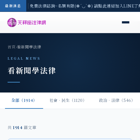
-8/3(一) 現場免費法律諮詢~名額有限(❁´◡`❁) 請點此連結加入LINE
最新消息
首頁
›
看新聞學法律
LEGAL NEWS
看新聞學法律
全部（1914）
社會‧民生（1120）
政治‧法律（546）
共
1914
篇文章