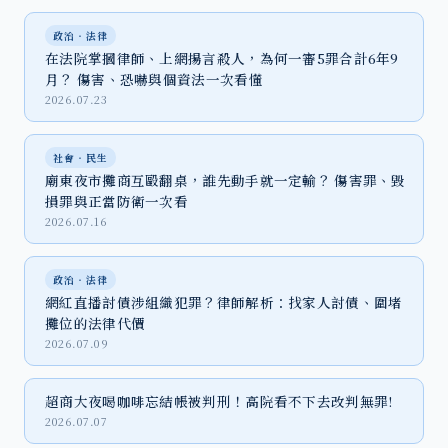
政治‧法律
在法院掌摑律師、上網揚言殺人，為何一審5罪合計6年9
月？ 傷害、恐嚇與個資法一次看懂
2026.07.23
社會‧民生
廟東夜市攤商互毆翻桌，誰先動手就一定輸？ 傷害罪、毀
損罪與正當防衛一次看
2026.07.16
政治‧法律
網紅直播討債涉組織犯罪？律師解析：找家人討債、圍堵
攤位的法律代價
2026.07.09
超商大夜喝咖啡忘結帳被判刑！高院看不下去改判無罪!
2026.07.07