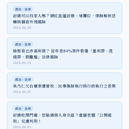
政治‧法律
討債可以找家人嗎？網紅直播討債、堵攤位，律師解析恐
嚇與個資外洩風險
2026.06.30
政治‧法律
檢察官也涉高利貸？ 從年息84%案件看懂「重利罪、洗
錢罪、假離婚」法律風險
2026.06.25
政治‧法律
吳乃仁欠台糖案遭管收：民事強制執行與行政執行之差異
2026.06.15
政治‧法律
討債吃閉門羹，怒貼債務人身分證？當舖老闆「公開處
刑」反遭判刑！
2026.06.03