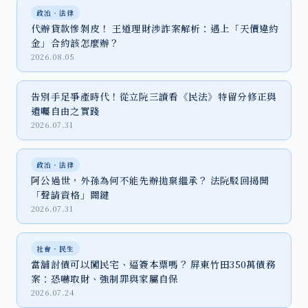
政治‧法律
代辦貸款慘剝皮！ 王道理財涉詐案解析：遇上「天價違約
金」合約該怎麼辦？
2026.08.05
告別手足爭產時代！從立院三讀看《民法》特留分修正與
遺囑自由之實踐
2026.07.31
政治‧法律
阿公過世，外孫為何不能先辦拋棄繼承？ 法院駁回揭開
「聲請資格」關鍵
2026.07.31
社會‧民生
當舖討債可以闖民宅、逼簽本票嗎？ 屏東竹田350萬債務
案：恐嚇取財、強制罪與家屬自保
2026.07.24