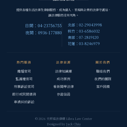
提供各種生活法律及律師服務，成為個人、家庭與企業的法律守護站，
讓法律服務沒有死角。
北部：02-29043998
日間：04-23756755
桃竹：03-6586032
夜間：0936-177880
南部：07-2819120
花蓮：03-8246979
熱門服務
法律資源
關於我們
離婚官司
法律知識庫
聯絡我們
監護權官司
成功案例
我們的團隊
刑事訴訟官司
看新聞學法律
客戶回饋
銀行或民間債務
存證信函
車禍糾紛訴訟
© 2026 天秤座法律網 Libra Law Center
Designed by
Jack Chiu