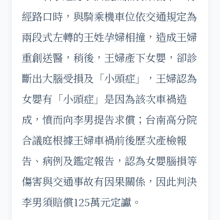
經路口時，與騎乘機車位依交通規定為
兩段式左轉的王姓孕婦相撞，造成王婦
重創送醫，稍後，王婦產下女嬰，卻診
斷出大腦受損及「小頭症」，王婦認為
女嬰有「小頭症」是因為該次車禍造
成，憤而向李男提告求償；台南高分院
合議庭根據王婦車禍前後歷次產檢報
告、病例及鑑定報告，認為女嬰腦損等
傷害與交通事故有因果關係，因此判決
李男須賠償125萬元定讞。