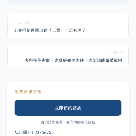
← 上一篇
工會拒絕返還出勤「三寶」，誰有理？
下一篇 →
夫堅持住古厝，妻買房搬出去住，夫訴請離婚遭駁回
免費法律諮詢
立即預約諮詢
首次諮詢免費，專業律師為您評估
日間 04-23756755