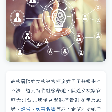
高檢署陳姓女檢察官遭施姓男子登報指控
不法，還到特偵組檢舉她，陳姓女檢察官
昨天到台北地檢署遞狀控告對方涉及恐
嚇、
誣告
、
妨害名譽
等罪，希望能還她清