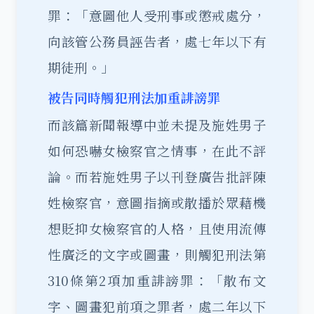
罪：「意圖他人受刑事或懲戒處分，
向該管公務員誣告者，處七年以下有
期徒刑。」
被告同時觸犯刑法加重誹謗罪
而該篇新聞報導中並未提及施姓男子
如何恐嚇女檢察官之情事，在此不評
論。而若施姓男子以刊登廣告批評陳
姓檢察官，意圖指摘或散播於眾藉機
想貶抑女檢察官的人格，且使用流傳
性廣泛的文字或圖畫，則觸犯刑法第
310條第2項
加重誹謗罪
：「散布文
字、圖畫犯前項之罪者，處二年以下