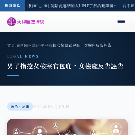
法律諮詢~名額有限(❁´◡`❁) 請點此連結加入LINE了解活動詳情~ 台中地區-
最新消息
首頁
›
看新聞學法律
›
男子指控女檢察官包庇，女檢座反告誣告
LEGAL NEWS
男子指控女檢察官包庇，女檢座反告誣告
2011 年 08 月 09 日
政治‧法律