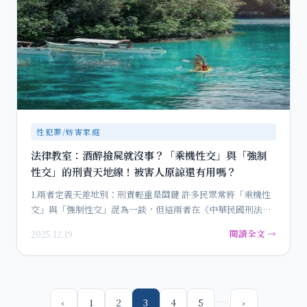
性犯罪/妨害家庭
法律教室：酒醉撿屍就沒事？「乘機性交」與「強制
性交」的刑責天地線！被害人原諒還有用嗎？
1.兩者定義天差地別：刑責輕重是關鍵 許多民眾常將「乘機性
交」與「強制性交」混為一談，但這兩者在《中華民國刑法》
中…
閱讀全文 →
2025.12.19
…
‹
1
2
3
4
5
›