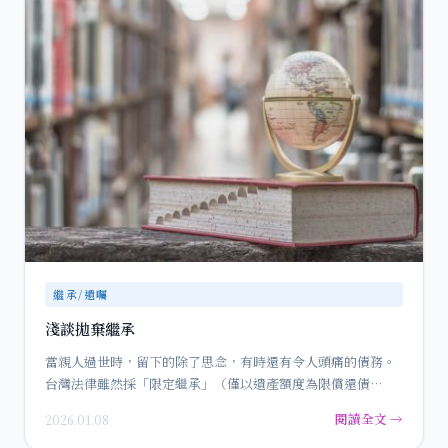
繼承/遺囑
淺談拋棄繼承
當親人過世時，留下的除了思念，有時還有令人頭痛的債務。
台灣法律雖然採「限定繼承」（僅以遺產額度為限償還債
務），但許多…
閱讀全文 →
2026.01.08