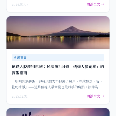
不定期租約的…
閱讀全文 →
2026.01.07
房屋買賣
債務人脫產別想跑：民法第244條「債權人撤銷權」的
實戰指南
「明明判決勝訴，卻發現對方早把房子過戶、存款轉走、名下
乾乾淨淨」——這是債權人最常見也最棘手的痛點。法律為了
避免債務人以…
閱讀全文 →
2025.12.31