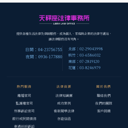
提供各種生活法律及律師服務，成為個人、家庭與企業的法律守護站，
讓法律服務沒有死角。
北部：02-29043998
日間：04-23756755
桃竹：03-6586032
夜間：0936-177880
南部：07-2819120
花蓮：03-8246979
熱門服務
法律資源
關於我們
離婚官司
法律知識庫
聯絡我們
監護權官司
成功案例
我們的團隊
刑事訴訟官司
看新聞學法律
客戶回饋
銀行或民間債務
存證信函
車禍糾紛訴訟