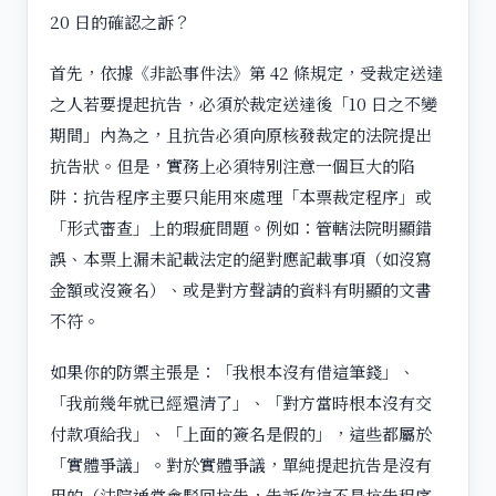
20 日的確認之訴？
首先，依據《非訟事件法》第 42 條規定，受裁定送達
之人若要提起抗告，必須於裁定送達後「10 日之不變
期間」內為之，且抗告必須向原核發裁定的法院提出
抗告狀。但是，實務上必須特別注意一個巨大的陷
阱：抗告程序主要只能用來處理「本票裁定程序」或
「形式審查」上的瑕疵問題。例如：管轄法院明顯錯
誤、本票上漏未記載法定的絕對應記載事項（如沒寫
金額或沒簽名）、或是對方聲請的資料有明顯的文書
不符。
如果你的防禦主張是：「我根本沒有借這筆錢」、
「我前幾年就已經還清了」、「對方當時根本沒有交
付款項給我」、「上面的簽名是假的」，這些都屬於
「實體爭議」。對於實體爭議，單純提起抗告是沒有
用的（法院通常會駁回抗告，告訴你這不是抗告程序