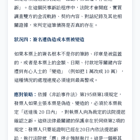
訴」。在這個民事訴訟程序中，法院才會開庭，實質
調查雙方的金流軌跡、契約內容、對話紀錄及其他相
關證據，來判定這筆債務是否真的存在。
狀況四：簽名遭偽造或本票被變造
如果本票上的簽名根本不是你的筆跡、印章是被盜蓋
的，或者是本票上的金額、日期、付款地等關鍵內容
遭到有心人士的「變造」（例如把 1 萬改成 10 萬），
這種情況的處理速度必須達到最高警戒。
應對策略：
依據《非訟事件法》第195條第1項規定，
發票人如果主張本票是偽造、變造的，必須於本票裁
定「送達後 20 日內」，對執票人向為裁定的法院提起
確認之訴。這條法律最關鍵的保護傘在於同條第2項的
規定：發票人只要能證明已經在20日內依法提起訴
訟，執行法院就「應」停止強制執行。這是一個極其