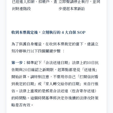
已經進入扣薪、扣帳戶、查
立即聲請停止執行，並同
封財產階段
步提起本案訴訟
收到本票裁定後，立刻執行的 4 大自保 SOP
為了保護自身權益，在收到本票裁定的當下，建議立
刻冷靜執行以下四個關鍵步驟 ：
第一步：
精準記下「合法送達日期」法律上的10日抗
告期與20日確認之訴期限，起算點都是從「送達後」
開始計算。請特別注意，不要用你自己「打開信封看
到裁定的日期」或「家人轉交給你的日期」來自行推
估。法律上重視的是郵差合法送達（包含寄存送達）
的時間點。這個時間基準將決定你後續的法律攻防策
略是否有效。