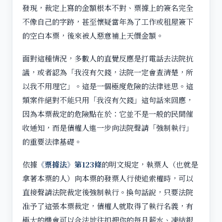
發現，裁定上寫的金額根本不對、票據上的簽名完全
不像自己的字跡，甚至懷疑當年為了工作或租屋簽下
的空白本票，後來被人惡意補上天價金額。
面對這種情況，多數人的直覺反應是打電話去法院抗
議，或者認為「我沒有欠錢，法院一定會查清楚，所
以我不用理它」。這是一個極度危險的法律迷思。這
類案件絕對不能只用「我沒有欠錢」這句話來回應，
因為本票裁定的危險點在於：它並不是一般的民間催
收通知，而是債權人進一步向法院聲請「強制執行」
的重要法律基礎。
依據
《票據法》第123條
的明文規定，執票人（也就是
拿著本票的人）向本票的發票人行使追索權時，可以
直接聲請法院裁定後強制執行。換句話說，只要法院
准予了這張本票裁定，債權人就取得了執行名義，有
極大的機會可以合法地往扣押你的每月薪水、凍結銀