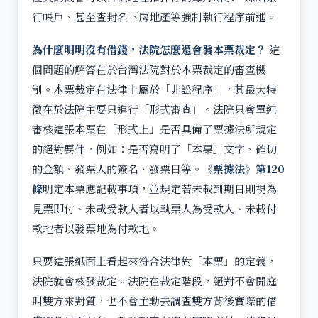
行帳戶、甚至查封名下房地產等強制執行程序前進。
為什麼明明沒有借錢，法院怎麼還會發本票裁定？
這
個問題的解答在於台灣法院對於本票裁定的審查機
制。本票裁定在法律上屬於「非訟程序」，其最大特
徵在於法院主要只進行「形式審查」。法院只會單純
審核這張本票在「形式上」是否具備了票據法所規定
的絕對要件，例如：是否寫明了「本票」文字、確切
的金額、發票人的簽名、發票日等。
《票據法》第120
條
明定本票應記載事項，並規定若未載到期日則視為
見票即付、未載受款人者以執票人為受款人、未載付
款地者以發票地為付款地。
只要這張紙面上看起來符合法律對「本票」的定義，
法院就會核發裁定。法院在裁定階段，絕對不會開庭
叫雙方來對質，也不會主動去調查雙方背後實際的借