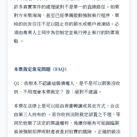
許多真實案件的處理絕對不是單一的直線路徑。如果
對方來勢洶洶，甚至已經準備啟動強制執行程序，單
純的抗告往往不足以阻止你的薪水或帳戶被凍結。必
須由專業人士同步為您制定並執行停止執行的防禦策
略 。
本票裁定常見問題（FAQ）
Q1：我根本不認識這個債權人，是不是可以假裝沒收
到，不用理會本票裁定？ 答：絕對不建議。
本票在法律上是可以經由背書轉讓或其他方式，合法
由第三人持有的 。若你收到法院裁定卻置之不理，等
同於放棄了法定的異議權利，後續你極有可能面臨薪
資被強制扣押或財產被查封拍賣的風險 。正確的做法