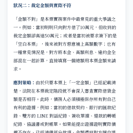
狀況二：裁定金額與實際不符
「金額不對」是本票實務案件中最常見的重大爭議之
一。例如：當初明明只向對方借了10萬元，但收到的
裁定金額卻高達50萬元；或者是當初被要求簽下的是
「空白本票」，後來被對方惡意補上高額數字；也有
一種常見情況是，對方將本金、高額利息、違約金全
部混在一起計算，直接填寫一個總額用本票金額來請
求。
應對策略：
由於只要本票上「一定金額」已經記載清
楚，法院在本票裁定階段就不會深入審查實際借貸金
額是否相符。此時，債務人必須積極保存所有對自己
有利的證據，例如：當初的借款契約、銀行的匯款紀
錄、雙方的 LINE 對話紀錄、簽收單據、還款的轉帳
紀錄、協議書或對帳單。如果能提出證據證明實際債
權不存在、已經清償部分款項、金額遭到對方擅自填