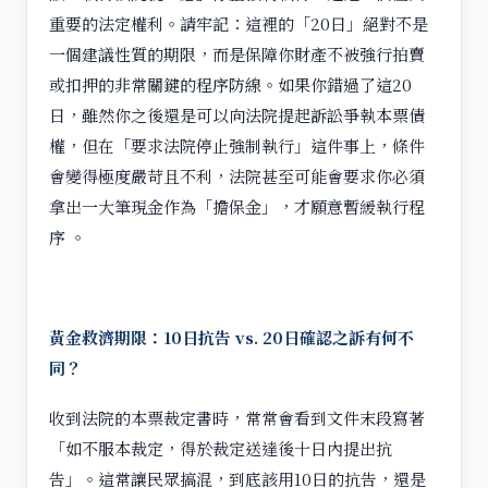
重要的法定權利。請牢記：這裡的「20日」絕對不是
一個建議性質的期限，而是保障你財產不被強行拍賣
或扣押的非常關鍵的程序防線。如果你錯過了這20
日，雖然你之後還是可以向法院提起訴訟爭執本票債
權，但在「要求法院停止強制執行」這件事上，條件
會變得極度嚴苛且不利，法院甚至可能會要求你必須
拿出一大筆現金作為「擔保金」，才願意暫緩執行程
序 。
黃金救濟期限：10日抗告 vs. 20日確認之訴有何不
同？
收到法院的本票裁定書時，常常會看到文件末段寫著
「如不服本裁定，得於裁定送達後十日內提出抗
告」。這常讓民眾搞混，到底該用10日的抗告，還是