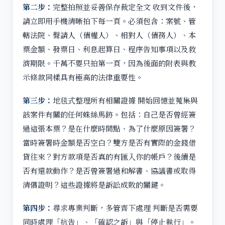
第二步：
完整拍照並妥善保存裁定全文 收到文件後，
請立即用手機清晰拍下每一頁。必須包含：案號、管
轄法院、聲請人（債權人）、相對人（債務人）、本
票金額、發票日、利息起算日、程序告知事項以及救
濟期限。千萬不要只拍第一頁，因為後面的附表與教
示條款同樣具有極高的法律重要性。
第三步：
地毯式整理所有相關證據 開始回憶並蒐集與
該案件有關的任何蛛絲馬跡。包括：自己是否曾經簽
過這張本票？是在什麼時間點、為了什麼原因簽署？
當時簽署時金額是否空白？雙方是否有實際的金錢借
貸往來？對方款項是否真的有匯入你的帳戶？後續是
否有還款動作？是否曾簽署過和解書、協議書或取得
清償證明？這些證據將是訴訟成敗的關鍵。
第四步：
尋求專業判斷，多管齊下處理 判斷是否需要
同時處理「抗告」、「確認之訴」與「停止執行」。