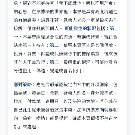
象，絕對不能抱持著「我不認識他，所以不用理會」
的心態。在票據法的世界裡，本票是具有高度流通性
的有價證券。這意味著，執票人未必一定是最初與你
接觸、借你錢的那個人。
可能發生的狀況包括：第
一
，本票曾經經過合法的流通、轉讓或背書，現在合
法由第三人持有；
第二
，這張本票原本是某個借款、
投資、買賣、保證或代辦關係中的擔保票據，後來被
其他人不當取得；
第三
，最嚴重的情況，可能涉及身
分遭盜用、偽造、變造或冒名使用。
應對策略：
應先冷靜確認裁定內容中的各項細節，包
括票號、發票日、金額、發票人姓名、身分證字號、
地址、付款地、到期日，以及法院的案號。若你確信
自己此生從未簽發過該張本票，法律防禦方向就要朝
向「偽造、變造」或是提起「確認本票債權不存在之
訴」來處理。