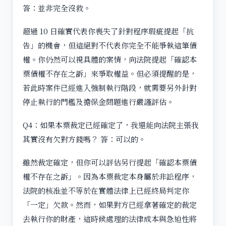
答：並非完全沒救。
超過 10 日確實代表你喪失了針對程序瑕疵提起「抗
告」的機會，但這絕對不代表你完全不能爭執這筆債
權。你仍然可以視具體的案情，向法院提起「確認本
票債權不存在之訴」來爭取權益。但必須提醒的是，
若此時案件已經進入強制執行階段，就需要另外針對
停止執行的門檻及擔保金問題進行嚴謹評估。
Q4：如果本票裁定已經確定了，我還能向法院主張我
其實沒有欠對方錢嗎？ 答：可以的。
雖然裁定確定，但你可以評估另行提起「確認本票債
權不存在之訴」。因為本票裁定本身屬於非訟程序，
法院的核准並不等於在實體法律上已經終局判定你
「一定」欠款。然而，如果對方已經拿著確定的裁定
去執行你的財產，這時候處理的法律成本與急迫性將