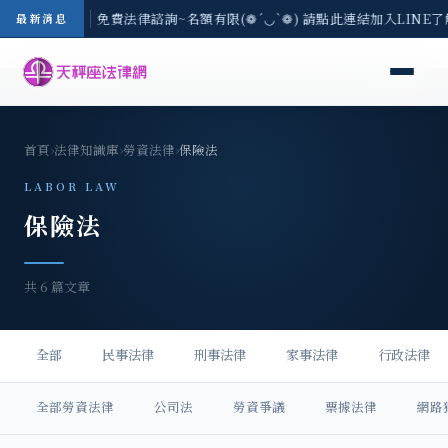
-8/3(一) 現場免費法律諮詢~名額有限(❁´◡`❁) 請點此連結加入LINE了
最新消息
首頁
›
法律知識庫
›
勞資法律
›
保險法
LABOR LAW
保險法
共 6 篇文章
全部
民事法律
刑事法律
家事法律
行政法律
全部勞資法律
公司法
勞資爭議
票據法律
網路