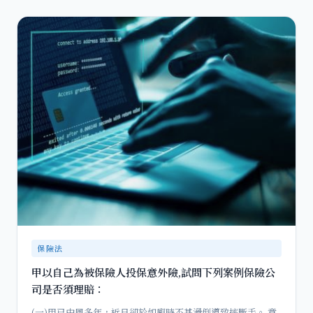
保險法
甲以自己為被保險人投保意外險,試問下列案例保險公
司是否須理賠：
(一)甲已中風多年，近日卻於如廁時不甚滑倒導致摔斷手。 意