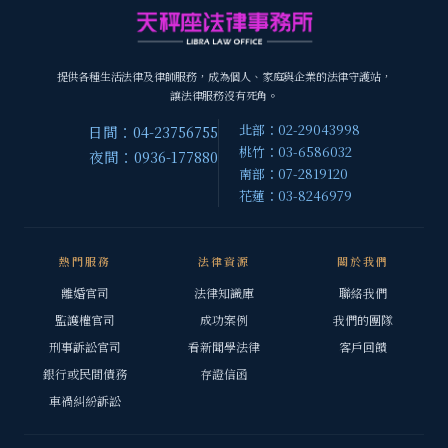
提供各種生活法律及律師服務，成為個人、家庭與企業的法律守護站，
讓法律服務沒有死角。
北部：02-29043998
日間：04-23756755
桃竹：03-6586032
夜間：0936-177880
南部：07-2819120
花蓮：03-8246979
熱門服務
法律資源
關於我們
離婚官司
法律知識庫
聯絡我們
監護權官司
成功案例
我們的團隊
刑事訴訟官司
看新聞學法律
客戶回饋
銀行或民間債務
存證信函
車禍糾紛訴訟