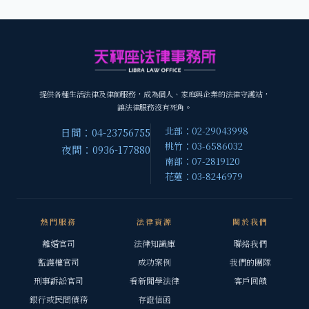
提供各種生活法律及律師服務，成為個人、家庭與企業的法律守護站，
讓法律服務沒有死角。
北部：02-29043998
日間：04-23756755
桃竹：03-6586032
夜間：0936-177880
南部：07-2819120
花蓮：03-8246979
熱門服務
法律資源
關於我們
離婚官司
法律知識庫
聯絡我們
監護權官司
成功案例
我們的團隊
刑事訴訟官司
看新聞學法律
客戶回饋
銀行或民間債務
存證信函