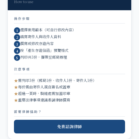
How to use
操作步驟
選擇常用範本（可自行修改內容）
1
填寫寄件人與收件人資料
2
撰寫或修改存證內容
3
按「產生存證信函」預覽格式
4
列印共3份，攜帶至郵局辦理
5
注意事項
★
需列印3份（郵局1份、收件人1份、寄件人1份）
★
每份需由寄件人親自簽名或蓋章
★
超過一頁時，騎縫處需加蓋印章
★
重要法律事項建議委請律師撰寫
需要律師協助？
免費諮詢律師