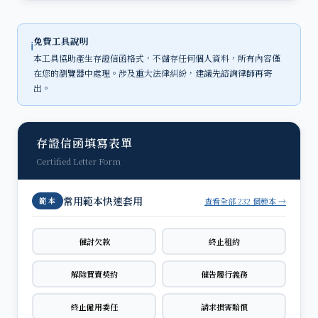
免費工具說明
ℹ
本工具協助產生存證信函格式，不儲存任何個人資料，所有內容僅
在您的瀏覽器中處理。涉及重大法律糾紛，建議先諮詢律師再寄
出。
存證信函填寫表單
Certified Letter Form
常用範本快速套用
查看全部 232 個範本 →
範本
催討欠款
終止租約
解除買賣契約
催告履行義務
終止僱用委任
請求損害賠償