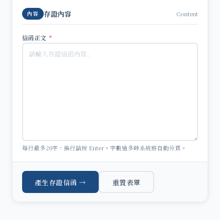
存證內容
Content
內容
信函正文
*
每行最多20字，換行請按 Enter。字數過多時系統將自動分頁。
產生存證信函 →
重置表單