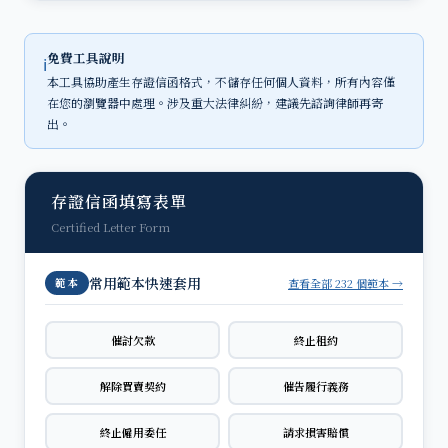
免費工具說明
ℹ
本工具協助產生存證信函格式，不儲存任何個人資料，所有內容僅
在您的瀏覽器中處理。涉及重大法律糾紛，建議先諮詢律師再寄
出。
存證信函填寫表單
Certified Letter Form
常用範本快速套用
查看全部 232 個範本 →
範本
催討欠款
終止租約
解除買賣契約
催告履行義務
終止僱用委任
請求損害賠償