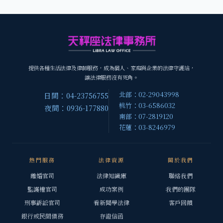
提供各種生活法律及律師服務，成為個人、家庭與企業的法律守護站，
讓法律服務沒有死角。
北部：02-29043998
日間：04-23756755
桃竹：03-6586032
夜間：0936-177880
南部：07-2819120
花蓮：03-8246979
熱門服務
法律資源
關於我們
離婚官司
法律知識庫
聯絡我們
監護權官司
成功案例
我們的團隊
刑事訴訟官司
看新聞學法律
客戶回饋
銀行或民間債務
存證信函