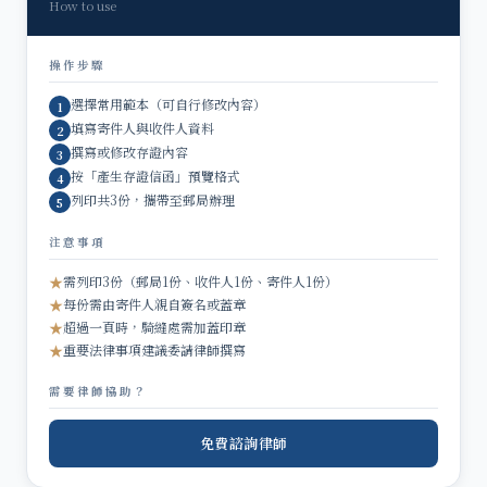
How to use
操作步驟
選擇常用範本（可自行修改內容）
1
填寫寄件人與收件人資料
2
撰寫或修改存證內容
3
按「產生存證信函」預覽格式
4
列印共3份，攜帶至郵局辦理
5
注意事項
★
需列印3份（郵局1份、收件人1份、寄件人1份）
★
每份需由寄件人親自簽名或蓋章
★
超過一頁時，騎縫處需加蓋印章
★
重要法律事項建議委請律師撰寫
需要律師協助？
免費諮詢律師