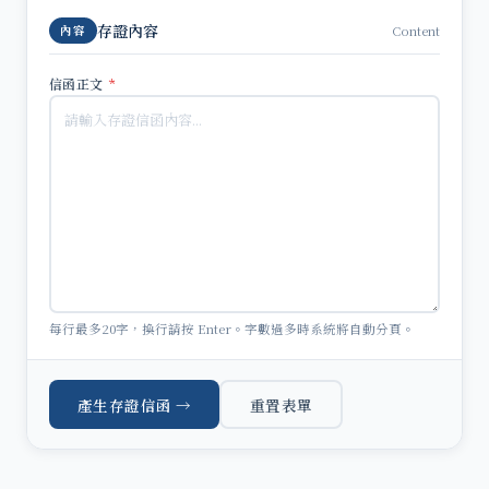
存證內容
Content
內容
信函正文
*
每行最多20字，換行請按 Enter。字數過多時系統將自動分頁。
產生存證信函 →
重置表單